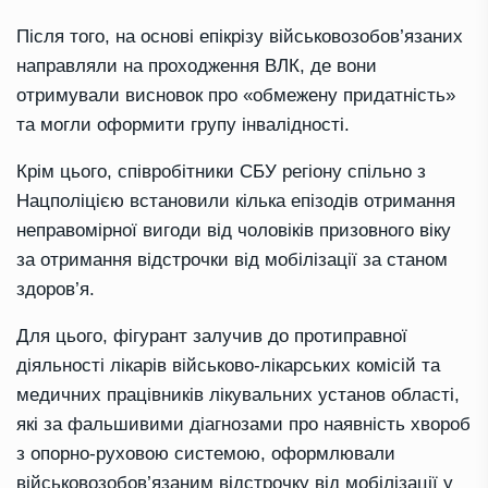
Після того, на основі епікрізу військовозобов’язаних
направляли на проходження ВЛК, де вони
отримували висновок про «обмежену придатність»
та могли оформити групу інвалідності.
Крім цього, співробітники СБУ регіону спільно з
Нацполіцією встановили кілька епізодів отримання
неправомірної вигоди від чоловіків призовного віку
за отримання відстрочки від мобілізації за станом
здоров’я.
Для цього, фігурант залучив до протиправної
діяльності лікарів військово-лікарських комісій та
медичних працівників лікувальних установ області,
які за фальшивими діагнозами про наявність хвороб
з опорно-руховою системою, оформлювали
військовозобов’язаним відстрочку від мобілізації у