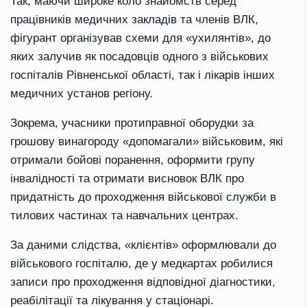
Так, маючи широке коло знайомств серед
працівників медичних закладів та членів ВЛК,
фігурант організував схеми для «ухилянтів», до
яких залучив як посадовців одного з військових
госпіталів Рівненської області, так і лікарів інших
медичних установ регіону.
Зокрема, учасники протиправної оборудки за
грошову винагороду «допомагали» військовим, які
отримали бойові поранення, оформити групу
інвалідності та отримати висновок ВЛК про
придатність до проходження військової служби в
тилових частинах та навчальних центрах.
За даними слідства, «клієнтів» оформлювали до
військового госпіталю, де у медкартах робилися
записи про проходження відповідної діагностики,
реабілітації та лікування у стаціонарі.