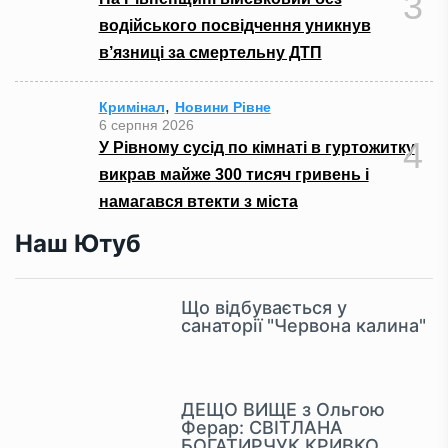
3
водійського посвідчення уникнув
в’язниці за смертельну ДТП
,
Кримінал
Новини Рівне
6 серпня 2026
4
У Рівному сусід по кімнаті в гуртожитку
викрав майже 300 тисяч гривень і
намагався втекти з міста
Наш Ютуб
Що відбувається у
санаторії "Червона калина"
ДЕЩО ВИЩЕ з Ольгою
Ферар: СВІТЛАНА
БОГАТИРЧУК КРИВКО,