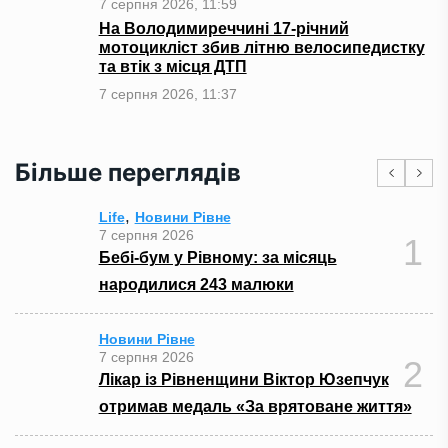
7 серпня 2026, 11:59
На Володимиреччині 17-річний
мотоцикліст збив літню велосипедистку
та втік з місця ДТП
7 серпня 2026, 11:37
Більше переглядів
,
Life
Новини Рівне
7 серпня 2026
1
Бебі-бум у Рівному: за місяць
народилися 243 малюки
Новини Рівне
7 серпня 2026
2
Лікар із Рівненщини Віктор Юзепчук
отримав медаль «За врятоване життя»