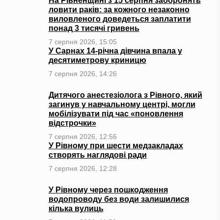
На Рівненщині з 15 серпня заборонять
ловити раків: за кожного незаконно
виловленого доведеться заплатити
понад 3 тисячі гривень
7 серпня 2026, 15:05
У Сарнах 14-річна дівчина впала у
десятиметрову криницю
7 серпня 2026, 14:26
Дитячого анестезіолога з Рівного, який
загинув у навчальному центрі, могли
мобілізувати під час «поновлення
відстрочки»
7 серпня 2026, 12:56
У Рівному при шести медзакладах
створять наглядові ради
7 серпня 2026, 12:28
У Рівному через пошкодження
водопроводу без води залишилися
кілька вулиць