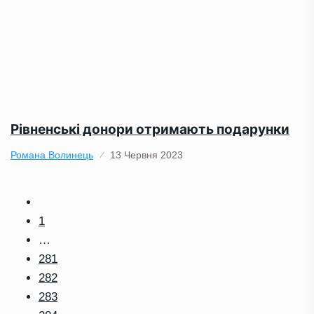
Рівненські донори отримають подарунки
Романа Волинець
13 Червня 2023
1
…
281
282
283