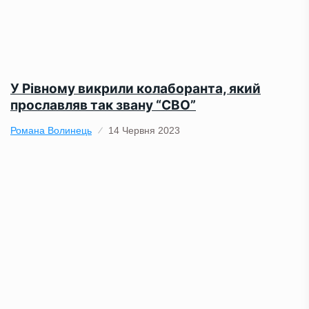
У Рівному викрили колаборанта, який
прославляв так звану “СВО”
Романа Волинець
14 Червня 2023