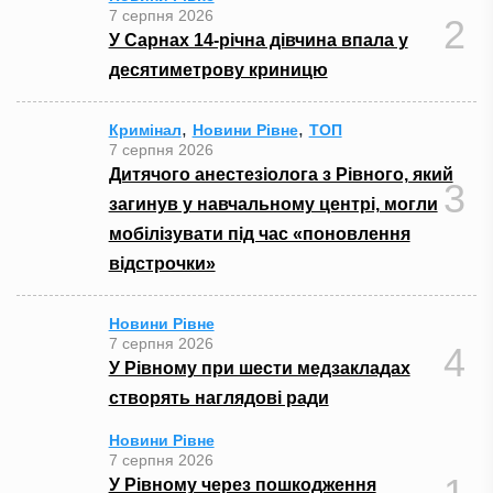
7 серпня 2026
2
У Сарнах 14-річна дівчина впала у
десятиметрову криницю
,
,
Кримінал
Новини Рівне
ТОП
7 серпня 2026
Дитячого анестезіолога з Рівного, який
3
загинув у навчальному центрі, могли
мобілізувати під час «поновлення
відстрочки»
Новини Рівне
7 серпня 2026
4
У Рівному при шести медзакладах
створять наглядові ради
Новини Рівне
7 серпня 2026
У Рівному через пошкодження