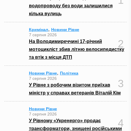
1
водопроводу без води залишилися
кілька вулиць
,
Кримінал
Новини Рівне
7 серпня 2026
2
На Володимиреччині 17-річний
мотоцикліст збив літню велосипедистку
та втік з місця ДТП
,
Новини Рівне
Політика
7 серпня 2026
3
У Рівне з робочим візитом приїхав
міністр у справах ветеранів Віталій Кім
Новини Рівне
7 серпня 2026
4
У Рівному «Укренерго» продає
трансформатори, знищені російськими