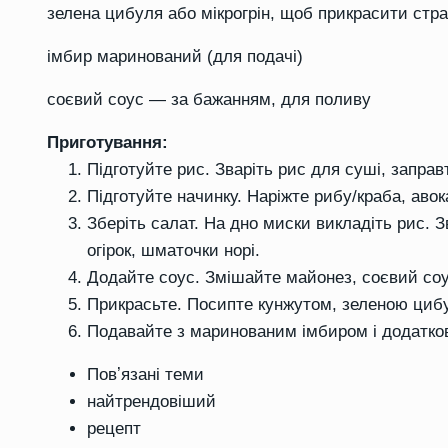
зелена цибуля або мікрогрін, щоб прикрасити стр
імбир маринований (для подачі)
соєвий соус — за бажанням, для поливу
Приготування:
Підготуйте рис. Зваріть рис для суші, заправ
Підготуйте начинку. Наріжте рибу/краба, авока
Зберіть салат. На дно миски викладіть рис.
огірок, шматочки норі.
Додайте соус. Змішайте майонез, соєвий соус
Прикрасьте. Посипте кунжутом, зеленою цибу
Подавайте з маринованим імбиром і додатко
Повʼязані теми
найтрендовіший
рецепт