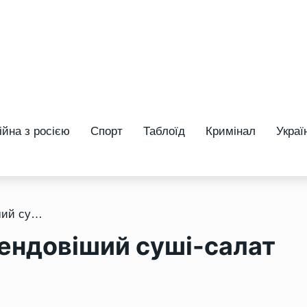
ійна з росією
Спорт
Таблоїд
Кримінал
Украї
/ Як приготувати найтрендовіший суші-салат
рендовіший суші-салат