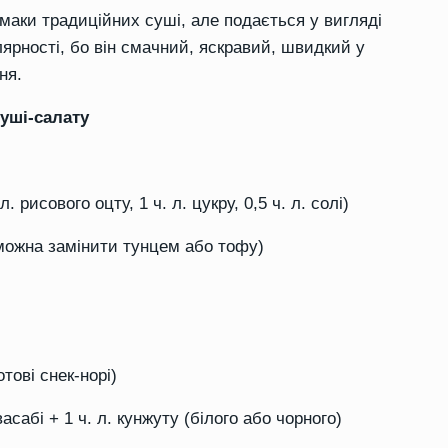
аки традиційних суші, але подається у вигляді
ярності, бо він смачний, яскравий, швидкий у
ня.
суші-салату
 рисового оцту, 1 ч. л. цукру, 0,5 ч. л. солі)
(можна замінити тунцем або тофу)
отові снек-норі)
васабі + 1 ч. л. кунжуту (білого або чорного)