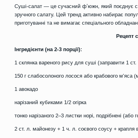
Суші-салат — це сучасний фʼюжн, який поєднує см
зручного салату. Цей тренд активно набирає попул
приготуванні та не вимагає спеціального обладнан
Рецепт 
Інгредієнти (на 2-3 порції):
1 склянка вареного рису для суші (заправити 1 ст. л.
150 г слабосолоного лосося або крабового м’яса 
1 авокадо
нарізаний кубиками 1/2 огірка
тонко нарізаного 2–3 листки норі, подрібнені (або г
2 ст. л. майонезу + 1 ч. л. соєвого соусу + крапля 