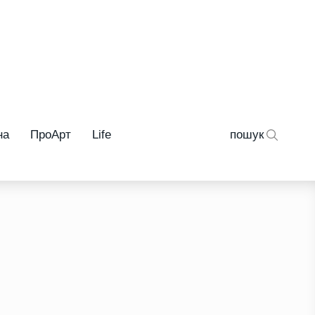
на
ПроАрт
Life
пошук