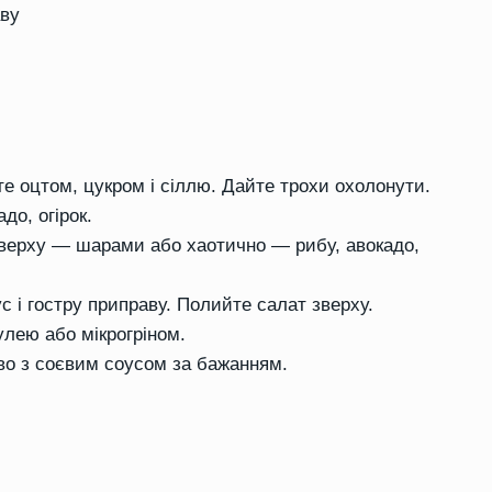
аву
те оцтом, цукром і сіллю. Дайте трохи охолонути.
до, огірок.
 Зверху — шарами або хаотично — рибу, авокадо,
 і гостру приправу. Полийте салат зверху.
лею або мікрогріном.
во з соєвим соусом за бажанням.