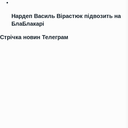
Нардеп Василь Вірастюк підвозить на
БлаБлакарі
Стрічка новин Телеграм