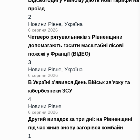
Відсьогодні у Рівному діють нові тарифи на
проїзд
2
Новини Рівне
,
Україна
6 серпня 2026
Четверо рятувальників з Рівненщини
допомагають гасити масштабні лісові
пожежі у Франції (ВІДЕО)
3
Новини Рівне
,
Україна
6 серпня 2026
В Україні з’явився День Військ зв’язку та
кібербезпеки ЗСУ
4
Новини Рівне
6 серпня 2026
Другий випадок за три дні: на Рівненщині
під час жнив знову загорівся комбайн
1