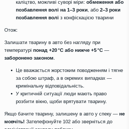
каліцтво, можливі суворі міри:
обмеження або
позбавлення волі на 1–3 роки
, або
2–3 роки
позбавлення волі
з конфіскацією тварини
Отож:
Залишати тварину в авто без нагляду при
температурі
понад +20 °C або нижче +5 °C
—
заборонено законом
.
Це вважається жорстоким поводженням і тягне
за собою штраф, а в окремих випадках —
кримінальну відповідальність.
У критичній ситуації люди мають право
розбити вікно, щоби врятувати тварину.
Якщо бачите тварину, залишену в авто у спеку —
не
мовчіть!
Зателефонуйте 102 або зверніться до