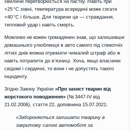
хвилини перетворюється на пастку. Навіть при
+25 °C зовні, температура всередині може сягати
+40 °C і більше. Для тварини це — страждання,
тепловий удар і навіть смерть.
Можливо не кожен громадянин знав, що залишивши
домашнього улюбленця в авто самого під спекотніх
літніх днів можна отримати чималий штраф або ж
навіть потрапити до в’язниці. Хоча, якщо власники
свідомі і сердечні, то вони і не допустять такого
інциденту.
Згідно Закону України
«Про захист тварин від
жорстокого поводження»
(№ 3447‑IV від
21.02.2006), стаття 22, доповнена 15.07.2021:
«Забороняється залишати тварину в
закритому салоні автомобіля за