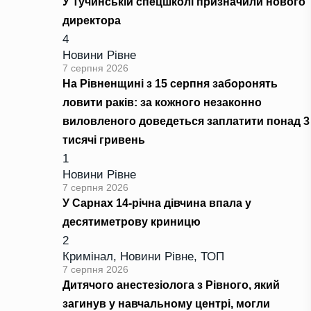
У Тучинській спецшколі призначили нового
директора
4
Новини Рівне
7 серпня 2026
На Рівненщині з 15 серпня заборонять
ловити раків: за кожного незаконно
виловленого доведеться заплатити понад 3
тисячі гривень
1
Новини Рівне
7 серпня 2026
У Сарнах 14-річна дівчина впала у
десятиметрову криницю
2
Кримінал
,
Новини Рівне
,
ТОП
7 серпня 2026
Дитячого анестезіолога з Рівного, який
загинув у навчальному центрі, могли