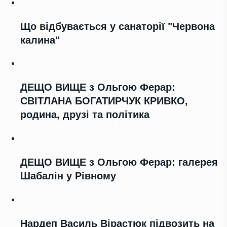
Що відбувається у санаторії "Червона
калина"
ДЕЩО ВИЩЕ з Ольгою Ферар:
СВІТЛАНА БОГАТИРЧУК КРИВКО,
родина, друзі та політика
ДЕЩО ВИЩЕ з Ольгою Ферар: галерея
Шабалін у Рівному
Нардеп Василь Вірастюк підвозить на