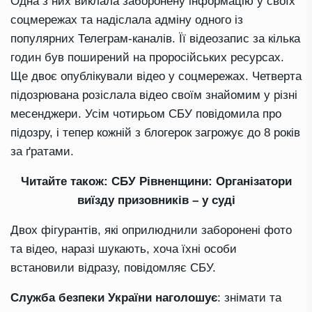
Одна з них виклала заборонену інформацію у своїх
соцмережах та надіслала адміну одного із
популярних Телеграм-каналів. Її відеозапис за кілька
годин був поширений на проросійських ресурсах.
Ще двоє опублікували відео у соцмережах. Четверта
підозрювана розіслала відео своїм знайомим у різні
месенджери. Усім чотирьом СБУ повідомила про
підозру, і тепер кожній з блогерок загрожує до 8 років
за ґратами.
Читайте також:
СБУ Рівненщини: Організатори
виїзду призовників – у суді
Двох фігурантів, які оприлюднили заборонені фото
та відео, наразі шукають, хоча їхні особи
встановили відразу,
повідомляє
СБУ.
Служба безпеки України наголошує
: знімати та