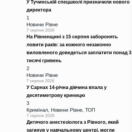
У Тучинській спецшколі призначили нового
директора
1
Новини Рівне
7 серпня 2026
На Рівненщині з 15 серпня заборонять
ловити раків: за кожного незаконно
виловленого доведеться заплатити понад 3
тисячі гривень
2
Новини Рівне
7 серпня 2026
У Сарнах 14-річна дівчина впала у
десятиметрову криницю
3
Кримінал
,
Новини Рівне
,
ТОП
7 серпня 2026
Дитячого анестезіолога з Рівного, який
загинув у навчальному центрі, могли