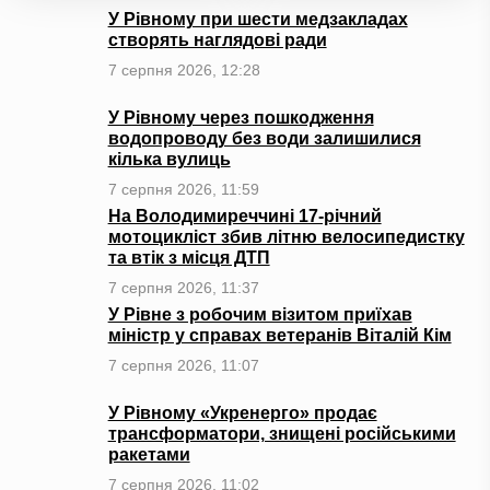
У Рівному при шести медзакладах
створять наглядові ради
7 серпня 2026, 12:28
У Рівному через пошкодження
водопроводу без води залишилися
кілька вулиць
7 серпня 2026, 11:59
На Володимиреччині 17-річний
мотоцикліст збив літню велосипедистку
та втік з місця ДТП
7 серпня 2026, 11:37
У Рівне з робочим візитом приїхав
міністр у справах ветеранів Віталій Кім
7 серпня 2026, 11:07
У Рівному «Укренерго» продає
трансформатори, знищені російськими
ракетами
7 серпня 2026, 11:02