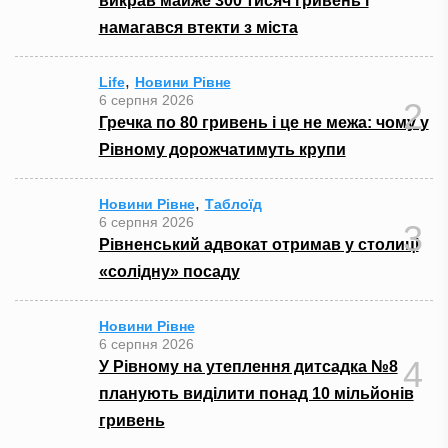
викрав майже 300 тисяч гривень і
намагався втекти з міста
,
Life
Новини Рівне
6 серпня 2026
2
Гречка по 80 гривень і це не межа: чому у
Рівному дорожчатимуть крупи
,
Новини Рівне
Таблоїд
6 серпня 2026
3
Рівненський адвокат отримав у столиці
«солідну» посаду
Новини Рівне
6 серпня 2026
4
У Рівному на утеплення дитсадка №8
планують виділити понад 10 мільйонів
гривень