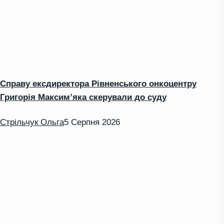
Справу ексдиректора Рівненського онкоцентру
Григорія Максим’яка скерували до суду
Стрільчук Ольга
5 Серпня 2026