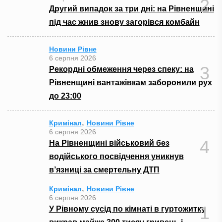
2
Другий випадок за три дні: на Рівненщині
під час жнив знову загорівся комбайн
Новини Рівне
6 серпня 2026
3
Рекордні обмеження через спеку: на
Рівненщині вантажівкам заборонили рух
до 23:00
,
Кримінал
Новини Рівне
6 серпня 2026
4
На Рівненщині військовий без
водійського посвідчення уникнув
в’язниці за смертельну ДТП
,
Кримінал
Новини Рівне
6 серпня 2026
1
У Рівному сусід по кімнаті в гуртожитку