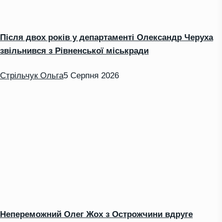
Після двох років у департаменті Олександр Черуха
звільнився з Рівненської міськради
Стрільчук Ольга
5 Серпня 2026
Непереможний Олег Жох з Острожчини вдруге