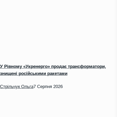
У Рівному «Укренерго» продає трансформатори,
знищені російськими ракетами
Стрільчук Ольга
7 Серпня 2026