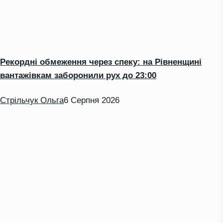
Рекордні обмеження через спеку: на Рівненщині
вантажівкам заборонили рух до 23:00
Стрільчук Ольга
6 Серпня 2026