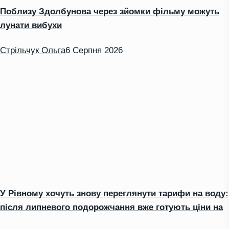
Поблизу Здолбунова через зйомки фільму можуть
лунати вибухи
Стрільчук Ольга
6 Серпня 2026
У Рівному хочуть знову переглянути тарифи на воду:
після липневого подорожчання вже готують ціни на