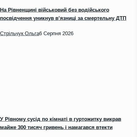
На Рівненщині військовий без водійського
посвідчення уникнув в’язниці за смертельну ДТП
Стрільчук Ольга
6 Серпня 2026
У Рівному сусід по кімнаті в гуртожитку викрав
майже 300 тисяч гривень і намагався втекти