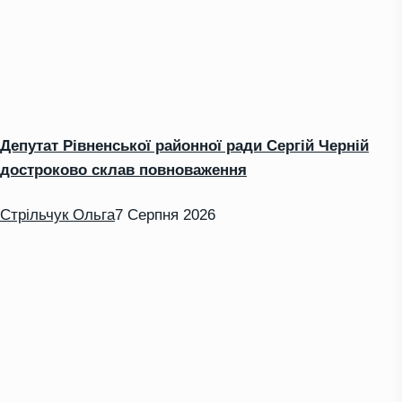
Депутат Рівненської районної ради Сергій Черній
достроково склав повноваження
Стрільчук Ольга
7 Серпня 2026