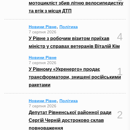
мотоцикліст збив літню велосипедистку
та втік з місця ДТП
,
Новини Рівне
Політика
7 серпня 2026
4
У Рівне з робочим візитом приїхав
міністр у справах ветеранів Віталій Кім
Новини Рівне
7 серпня 2026
1
У Рівному «Укренерго» продає
трансформатори, знищені російськими
ракетами
,
Новини Рівне
Політика
7 серпня 2026
2
Депутат Рівненської районної ради
Сергій Черній достроково склав
повноваження