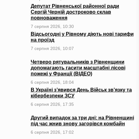
Депутат Рівненської районної ради
Сергій Черній достроково склав
повноваження
7 серпня 2026, 10:30
Відсьогодні у Рівному діють нові тарифи
на проїзд
7 серпня 2026, 10:07
Четверо рятувальників з Рівненщини
допомагають гасити масштабні лісові
пожежі у Франції (ВІДЕО)
6 серпня 2026, 18:04
В Україні з’явився День Військ зв’язку та
кібербезпеки ЗСУ
6 серпня 2026, 17:35
Другий випадок за три дні: на Рівненщині
під час жнив знову загорівся комбайн
6 серпня 2026, 17:02