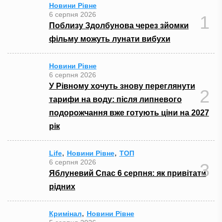
Новини Рівне
6 серпня 2026
1
Поблизу Здолбунова через зйомки
фільму можуть лунати вибухи
Новини Рівне
6 серпня 2026
У Рівному хочуть знову переглянути
2
тарифи на воду: після липневого
подорожчання вже готують ціни на 2027
рік
,
,
Life
Новини Рівне
ТОП
6 серпня 2026
3
Яблуневий Спас 6 серпня: як привітати
рідних
,
Кримінал
Новини Рівне