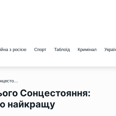
ійна з росією
Спорт
Таблоїд
Кримінал
Украї
/ 21 червня – День Літнього Сонцестояння: відкрийте двері у свою найкращу реальність
нього Сонцестояння:
ою найкращу