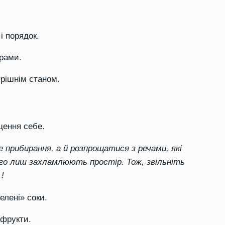
і порядок.
ірами.
трішнім станом.
щення себе.
 прибирання, а й розпрощатися з речами, які
ого лиш захламлюють простір. Тож, звільніть
!
елені» соки.
 фрукти.