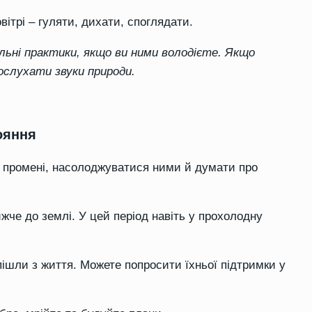
ітрі – гуляти, дихати, споглядати.
ьні практики, якщо ви ними володієте. Якщо
ослухати звуки природи.
ояння
і промені, насолоджуватися ними й думати про
жче до землі. У цей період навіть у прохолодну
 пішли з життя. Можете попросити їхньої підтримки у