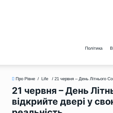
Політика
В
Про Рівне
/
Life
21 червня – День Літ
відкрийте двері у св
реальність