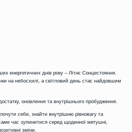
іших енергетичних днів року – Літнє Сонцестояння.
чки на небосхилі, а світловий день стає найдовшим
достатку, оновлення та внутрішнього пробудження.
почути себе, знайти внутрішню рівновагу та
саме час зупинитися серед щоденної метушні,
позитивні зміни.