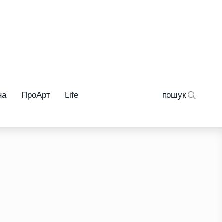
на
ПроАрт
Life
пошук