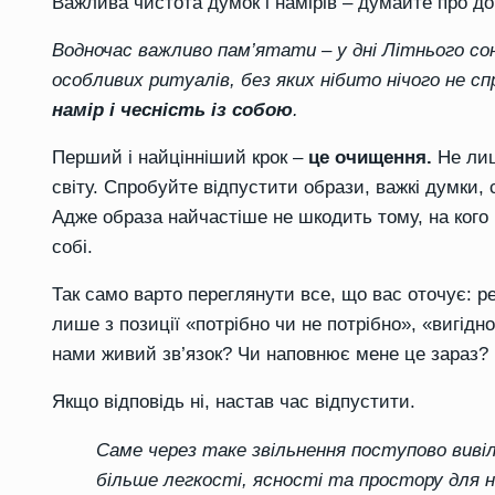
Важлива чистота думок і намірів – думайте про до
Водночас важливо пам’ятати – у дні Літнього со
особливих ритуалів, без яких нібито нічого не 
намір і чесність із собою
.
Перший і найцінніший крок –
це очищення.
Не лиш
світу. Спробуйте відпустити образи, важкі думки, 
Адже образа найчастіше не шкодить тому, на кого 
собі.
Так само варто переглянути все, що вас оточує: реч
лише з позиції «потрібно чи не потрібно», «вигідн
нами живий зв’язок? Чи наповнює мене це зараз? 
Якщо відповідь ні, настав час відпустити.
Саме через таке звільнення поступово виві
більше легкості, ясності та простору для 