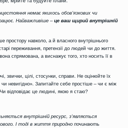
бре, мрійте та будуйте плани.
нцестояння немає якихось обов’язкових чи
спрацює. Найважливіше –
це ваш щирий внутрішній
е простору навколо, а й власного внутрішнього
старі переживання, претензії до людей чи до життя.
вона спрямована, а виснажує того, хто носить її в
і, звички, цілі, стосунки, справи. Не оцінюйте їх
о чи невигідно». Запитайте себе простіше – чи є між
Чи відповідає це людині, якою я стаю?
льняється внутрішній ресурс, з’являється
нового. І тоді в життя природно починають