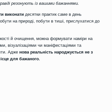
правді резонують із вашими бажаннями.
ти виконати
десятки практик саме в день
побути на природі, побути в тиші, прислухатися до
егкості й очищення, можна формувати наміри на
ми, візуалізаціями чи маніфестаціями та
рити. Адже
нова реальність народжується не з
місце для бажаного.