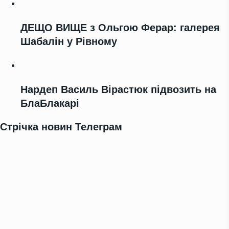
ДЕЩО ВИЩЕ з Ольгою Ферар: галерея
Шабалін у Рівному
Нардеп Василь Вірастюк підвозить на
БлаБлакарі
Стрічка новин Телеграм