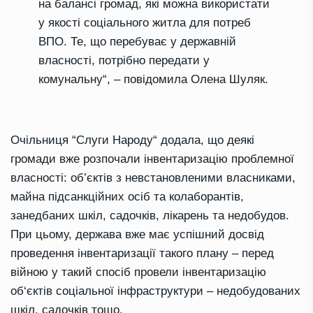
на балансі громад, які можна використати
у якості соціального житла для потреб
ВПО. Те, що перебуває у державній
власності, потрібно передати у
комунальну
“
, – повідомила Олена Шуляк.
Очільниця
“
Слуги Народу
“
додала, що деякі
громади вже розпочали інвентаризацію проблемної
власності: об’єктів з невстановленими власниками,
майна
підсанкційних
осіб та
колаборантів
,
занедбаних шкіл, садочків, лікарень та недобудов.
При цьому, держава вже має успішний досвід
проведення інвентаризації такого плану – перед
війною у такий спосіб провели інвентаризацію
об‘єктів соціальної інфраструктури – недобудованих
шкіл, садочків тощо.