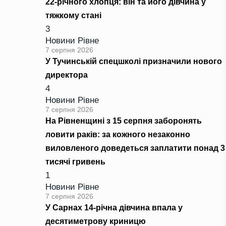
22-річного хлопця: він та його дівчина у
тяжкому стані
3
Новини Рівне
7 серпня 2026
У Тучинській спецшколі призначили нового
директора
4
Новини Рівне
7 серпня 2026
На Рівненщині з 15 серпня заборонять
ловити раків: за кожного незаконно
виловленого доведеться заплатити понад 3
тисячі гривень
1
Новини Рівне
7 серпня 2026
У Сарнах 14-річна дівчина впала у
десятиметрову криницю