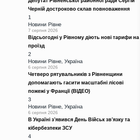
Депутат Рівненської районної ради Сергій
Черній достроково склав повноваження
1
Новини Рівне
7 серпня 2026
Відсьогодні у Рівному діють нові тарифи на
проїзд
2
Новини Рівне
,
Україна
6 серпня 2026
Четверо рятувальників з Рівненщини
допомагають гасити масштабні лісові
пожежі у Франції (ВІДЕО)
3
Новини Рівне
,
Україна
6 серпня 2026
В Україні з’явився День Військ зв’язку та
кібербезпеки ЗСУ
4