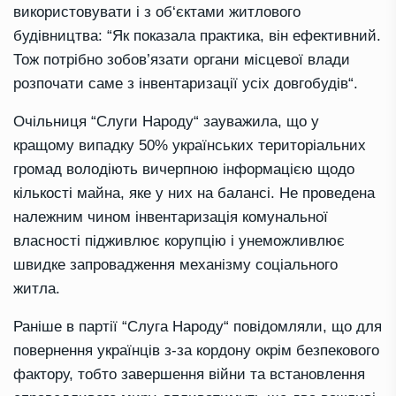
використовувати і з об‘єктами житлового
будівництва:
“
Як показала практика, він ефективний.
Тож потрібно зобов’язати органи місцевої влади
розпочати саме з інвентаризації усіх довгобудів
“
.
Очільниця
“
Слуги Народу
“
зауважила, що у
кращому випадку 50% українських територіальних
громад володіють вичерпною інформацією щодо
кількості майна, яке у них на балансі. Не проведена
належним чином інвентаризація комунальної
власності підживлює корупцію і унеможливлює
швидке запровадження механізму соціального
житла.
Раніше в
партії
“
Слуга Наро
д
у
“
повідомляли
,
що для
повернення українців з-за кордону окрім
безпекового
фактору, тобто завершення війни та встановлення