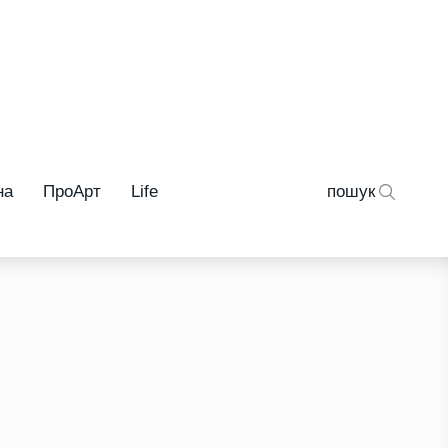
на
ПроАрт
Life
пошук