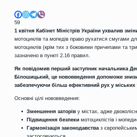
59
1 квітня Кабінет Міністрів України ухвалив зм
мотоциклів та мопедів право рухатися смугами дл
мотоциклів (крім тих з боковими причепами та трик
зазначено в пункті 2.16 правил.
Як повідомив перший заступник начальника Деп
Білошицький, це нововведення допоможе знизит
забезпечуючи більш ефективний рух у міських
Основні цілі нововведення:
Зменшення заторів
у містах, адже двоколіс
Підвищення безпеки
мотоциклістів і мопеди
Гармонізація законодавства
з європейським
застосовуються.