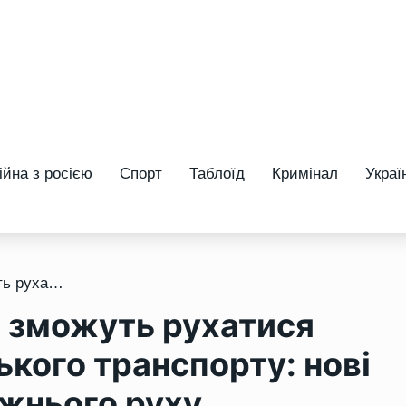
ійна з росією
Спорт
Таблоїд
Кримінал
Украї
/ Мотоцикли та мопеди зможуть рухатися смугами для громадського транспорту: нові зміни до Правил дорожнього руху
 зможуть рухатися
кого транспорту: нові
ожнього руху