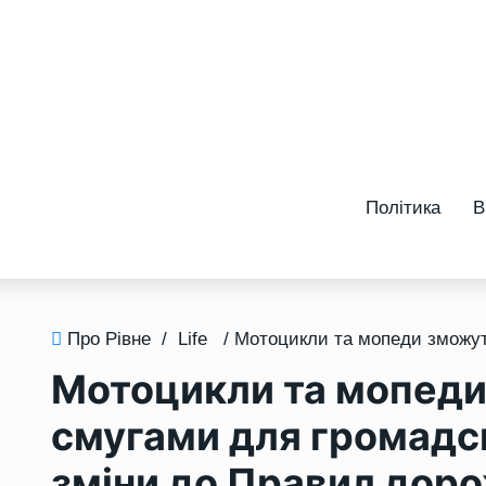
Політика
В
Про Рівне
/
Life
Мотоцикли та мопеди
смугами для громадсь
зміни до Правил дор