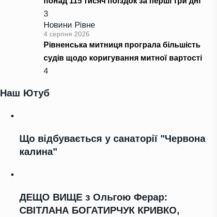
понад 115 тисяч поїздок за перші три дні
3
Новини Рівне
4 серпня 2026
Рівненська митниця програла більшість
судів щодо коригування митної вартості
4
Наш Ютуб
Що відбувається у санаторії "Червона
калина"
ДЕЩО ВИЩЕ з Ольгою Ферар:
СВІТЛАНА БОГАТИРЧУК КРИВКО,