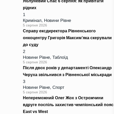
Яблуневий Спас 6 серпня: як привітати
рідних
1
Кримінал
,
Новини Рівне
5 серпня 2026
Справу ексдиректора Рівненського
онкоцентру Григорія Максим’яка скерували
до суду
2
Новини Рівне
,
Таблоїд
5 серпня 2026
Після двох років у департаменті Олександр
Черуха звільнився з Рівненської міськради
3
Новини Рівне
,
Спорт
5 серпня 2026
Непереможний Олег Жох з Острожчини
вдруге поспіль захистив чемпіонський пояс
East vs West