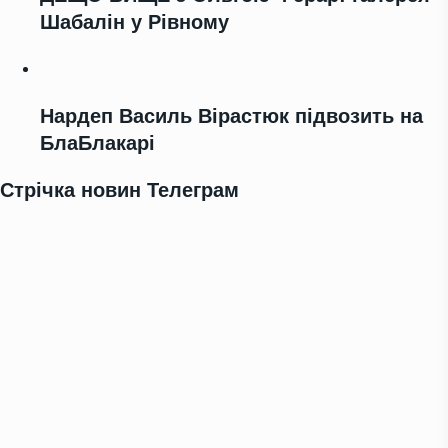
Шабалін у Рівному
Нардеп Василь Вірастюк підвозить на
БлаБлакарі
Стрічка новин Телеграм