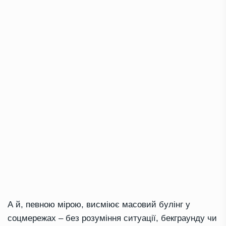
А й, певною мірою, висміює масовий булінг у
соцмережах – без розуміння ситуації, бекграунду чи