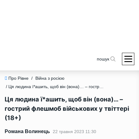
пошук
Про Рівне
/
Війна з росією
/ Ця людина ї*ашить, щоб він (вона)… – гострий флешмоб військових у твіттері (18+)
Ця людина ї*ашить, щоб він (вона)… –
гострий флешмоб військових у твіттері
(18+)
Романа Волинець
22 травня 2023 11:30