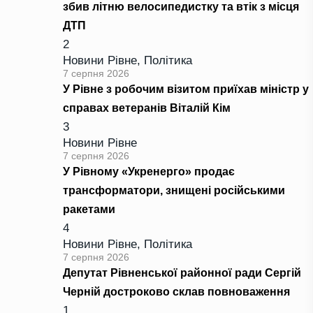
збив літню велосипедистку та втік з місця
ДТП
2
Новини Рівне
,
Політика
7 серпня 2026
У Рівне з робочим візитом приїхав міністр у
справах ветеранів Віталій Кім
3
Новини Рівне
7 серпня 2026
У Рівному «Укренерго» продає
трансформатори, знищені російськими
ракетами
4
Новини Рівне
,
Політика
7 серпня 2026
Депутат Рівненської районної ради Сергій
Черній достроково склав повноваження
1