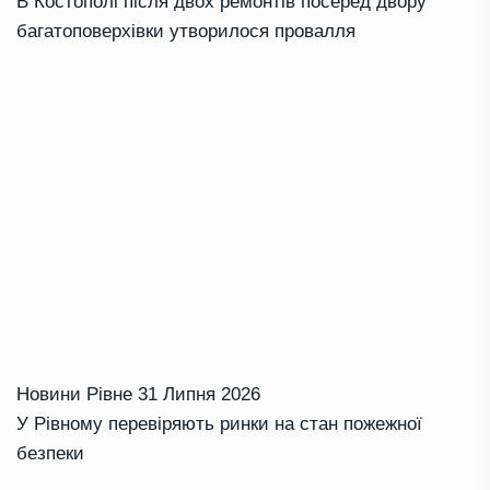
В Костополі після двох ремонтів посеред двору
багатоповерхівки утворилося провалля
Новини Рівне
31 Липня 2026
У Рівному перевіряють ринки на стан пожежної
безпеки