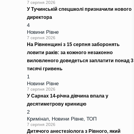
7 серпня 2026
У Тучинській спецшколі призначили нового
директора
4
Новини Рівне
7 серпня 2026
На Рівненщині з 15 серпня заборонять
ловити раків: за кожного незаконно
виловленого доведеться заплатити понад 3
тисячі гривень
1
Новини Рівне
7 серпня 2026
У Сарнах 14-річна дівчина впала у
десятиметрову криницю
2
Кримінал
,
Новини Рівне
,
ТОП
7 серпня 2026
Дитячого анестезіолога з Рівного, який