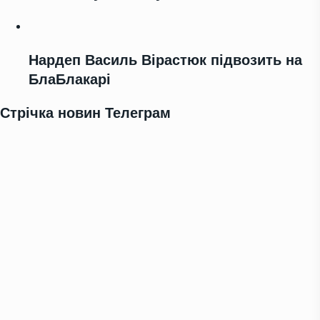
Нардеп Василь Вірастюк підвозить на
БлаБлакарі
Стрічка новин Телеграм