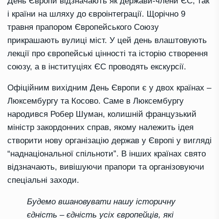
День Європи відзначають як держави-члени ЄС, так
і країни на шляху до євроінтеграції. Щорічно 9
травня прапором Європейського Союзу
прикрашають вулиці міст. У цей день влаштовують
лекції про європейські цінності та історію створення
союзу, а в інституціях ЄС проводять екскурсії.
Офіційним вихідним День Європи є у двох країнах –
Люксембургу та Косово. Саме в Люксембургу
народився Робер Шуман, колишній французький
міністр закордонних справ, якому належить ідея
створити нову організацію держав у Європі у вигляді
“наднаціональної спільноти”. В інших країнах свято
відзначають, вивішуючи прапори та організовуючи
спеціальні заходи.
Будемо вшановувати нашу історичну
єдність – єдність усіх європейців, які