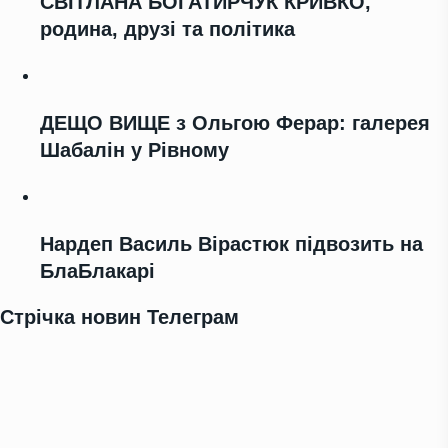
СВІТЛАНА БОГАТИРЧУК КРИВКО,
родина, друзі та політика
ДЕЩО ВИЩЕ з Ольгою Ферар: галерея
Шабалін у Рівному
Нардеп Василь Вірастюк підвозить на
БлаБлакарі
Стрічка новин Телеграм