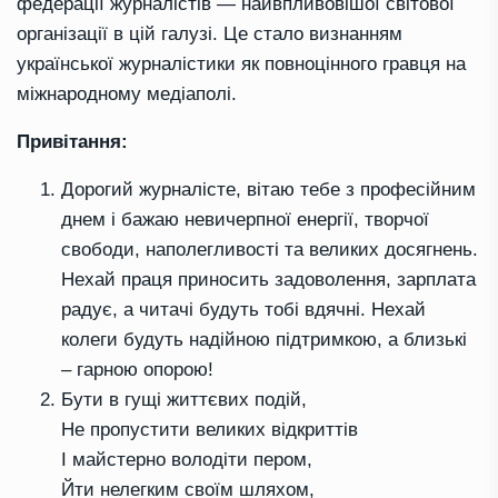
федерації журналістів — найвпливовішої світової
організації в цій галузі. Це стало визнанням
української журналістики як повноцінного гравця на
міжнародному медіаполі.
Привітання:
Дорогий журналісте, вітаю тебе з професійним
днем і бажаю невичерпної енергії, творчої
свободи, наполегливості та великих досягнень.
Нехай праця приносить задоволення, зарплата
радує, а читачі будуть тобі вдячні. Нехай
колеги будуть надійною підтримкою, а близькі
– гарною опорою!
Бути в гущі життєвих подій,
Не пропустити великих відкриттів
І майстерно володіти пером,
Йти нелегким своїм шляхом,