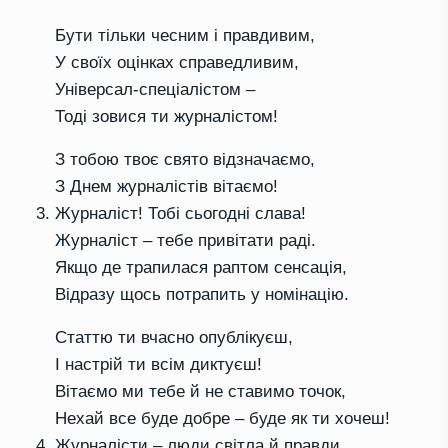
Бути тільки чесним і правдивим,
У своїх оцінках справедливим,
Універсал-спеціалістом –
Тоді зовися ти журналістом!
З тобою твоє свято відзначаємо,
З Днем журналістів вітаємо!
Журналіст! Тобі сьогодні слава!
Журналіст – тебе привітати раді.
Якщо де трапилася раптом сенсація,
Відразу щось потрапить у номінацію.
Статтю ти вчасно опублікуєш,
І настрій ти всім диктуєш!
Вітаємо ми тебе й не ставимо точок,
Нехай все буде добре – буде як ти хочеш!
Журналісти – люди світла й правди,