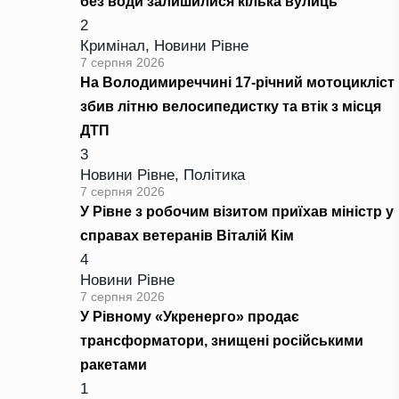
без води залишилися кілька вулиць
2
Кримінал
,
Новини Рівне
7 серпня 2026
На Володимиреччині 17-річний мотоцикліст
збив літню велосипедистку та втік з місця
ДТП
3
Новини Рівне
,
Політика
7 серпня 2026
У Рівне з робочим візитом приїхав міністр у
справах ветеранів Віталій Кім
4
Новини Рівне
7 серпня 2026
У Рівному «Укренерго» продає
трансформатори, знищені російськими
ракетами
1