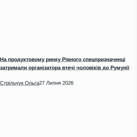
На продуктовому ринку Рівного спецпризначенці
затримали організатора втечі чоловіків до Румунії
Стрільчук Ольга
27 Липня 2026