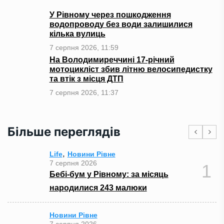
У Рівному через пошкодження
водопроводу без води залишилися
кілька вулиць
7 серпня 2026, 11:59
На Володимиреччині 17-річний
мотоцикліст збив літню велосипедистку
та втік з місця ДТП
7 серпня 2026, 11:37
Більше переглядів
,
Life
Новини Рівне
7 серпня 2026
1
Бебі-бум у Рівному: за місяць
народилися 243 малюки
Новини Рівне
7 серпня 2026