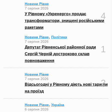
Новини Рівне
7 серпня 2026
4
У Рівному «Укренерго» продає
трансформатори, знищені російськими
ракетами
,
Новини Рівне
Політика
7 серпня 2026
1
Депутат Рівненської районної ради
Сергій Черній достроково склав
повноваження
Новини Рівне
7 серпня 2026
2
Відсьогодні у Рівному діють нові тарифи
на проїзд
,
Новини Рівне
Україна
6 серпня 2026