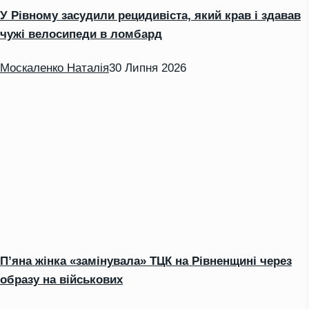
У Рівному засудили рецидивіста, який крав і здавав
чужі велосипеди в ломбард
Москаленко Наталія
30 Липня 2026
П’яна жінка «замінувала» ТЦК на Рівненщині через
образу на військових