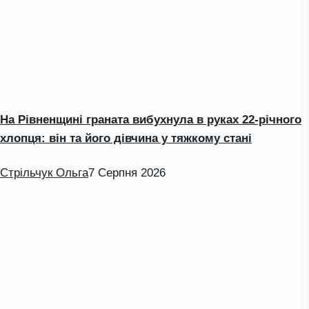
На Рівненщині граната вибухнула в руках 22-річного
хлопця: він та його дівчина у тяжкому стані
Стрільчук Ольга
7 Серпня 2026