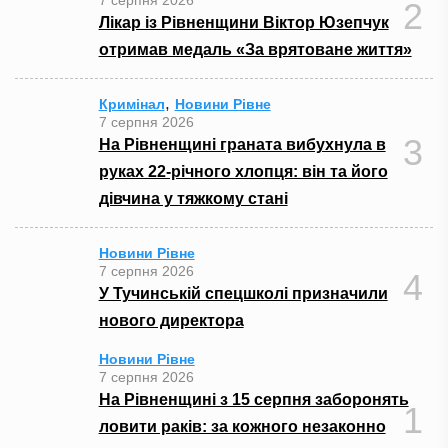
2
Лікар із Рівненщини Віктор Юзепчук
отримав медаль «За врятоване життя»
,
Кримінал
Новини Рівне
7 серпня 2026
3
На Рівненщині граната вибухнула в
руках 22-річного хлопця: він та його
дівчина у тяжкому стані
Новини Рівне
7 серпня 2026
4
У Тучинській спецшколі призначили
нового директора
Новини Рівне
7 серпня 2026
На Рівненщині з 15 серпня заборонять
1
ловити раків: за кожного незаконно