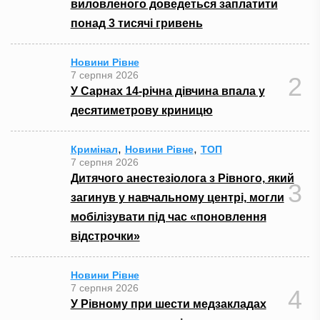
виловленого доведеться заплатити
понад 3 тисячі гривень
Новини Рівне
7 серпня 2026
2
У Сарнах 14-річна дівчина впала у
десятиметрову криницю
,
,
Кримінал
Новини Рівне
ТОП
7 серпня 2026
Дитячого анестезіолога з Рівного, який
3
загинув у навчальному центрі, могли
мобілізувати під час «поновлення
відстрочки»
Новини Рівне
7 серпня 2026
4
У Рівному при шести медзакладах