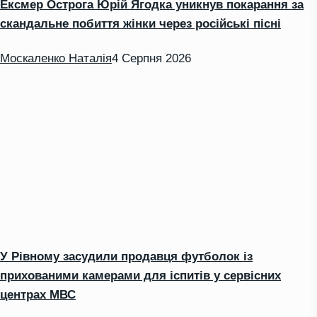
Ексмер Острога Юрій Ягодка уникнув покарання за
скандальне побиття жінки через російські пісні
Москаленко Наталія
4 Серпня 2026
У Рівному засудили продавця футболок із
прихованими камерами для іспитів у сервісних
центрах МВС