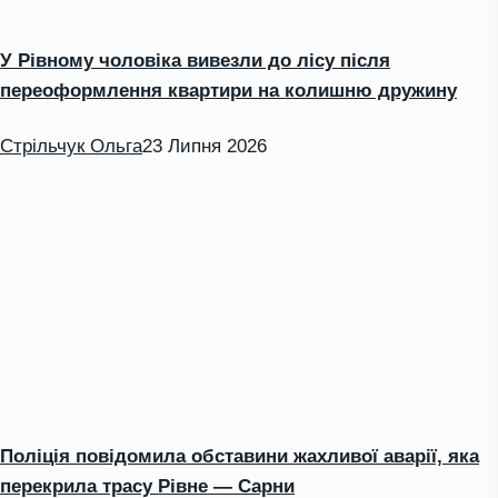
У Рівному чоловіка вивезли до лісу після
переоформлення квартири на колишню дружину
Стрільчук Ольга
23 Липня 2026
Поліція повідомила обставини жахливої аварії, яка
перекрила трасу Рівне — Сарни