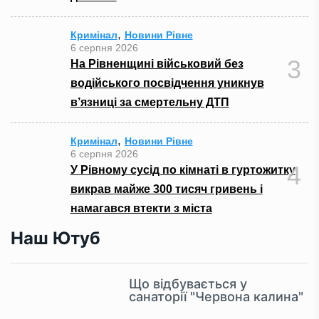
,
Кримінал
Новини Рівне
6 серпня 2026
3
На Рівненщині військовий без
водійського посвідчення уникнув
в’язниці за смертельну ДТП
,
Кримінал
Новини Рівне
6 серпня 2026
4
У Рівному сусід по кімнаті в гуртожитку
викрав майже 300 тисяч гривень і
намагався втекти з міста
Наш Ютуб
Що відбувається у
санаторії "Червона калина"