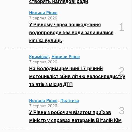
створять наглядові ради
Новини Рівне
7 серпня 2026
1
У Рівному через пошкодження
водопроводу без води залишилися
кілька вулиць
,
Кримінал
Новини Рівне
7 серпня 2026
2
На Володимиреччині 17-річний
мотоцикліст збив літню велосипедистку
та втік з місця ДТП
,
Новини Рівне
Політика
7 серпня 2026
3
У Рівне з робочим візитом приїхав
міністр у справах ветеранів Віталій Кім