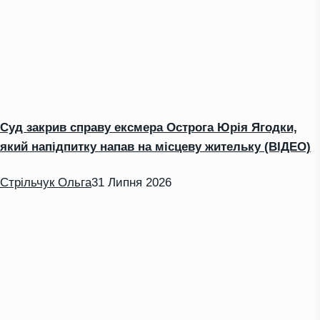
Суд закрив справу ексмера Острога Юрія Ягодки,
який напідпитку напав на місцеву жительку (ВІДЕО)
Стрільчук Ольга
31 Липня 2026