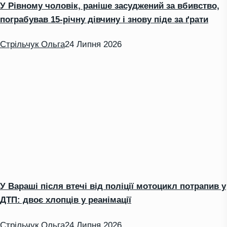
У Рівному чоловік, раніше засуджений за вбивство,
пограбував 15-річну дівчину і знову піде за ґрати
Стрільчук Ольга
24 Липня 2026
У Вараші після втечі від поліції мотоцикл потрапив у
ДТП: двоє хлопців у реанімації
Стрільчук Ольга
24 Липня 2026