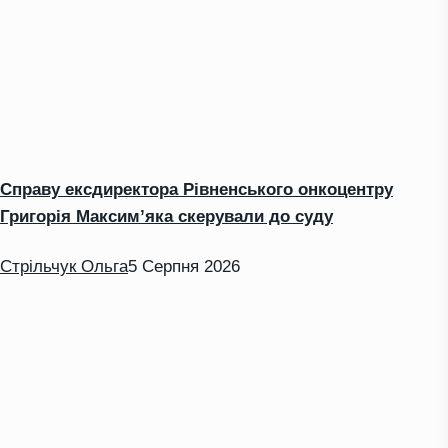
Справу ексдиректора Рівненського онкоцентру
Григорія Максим’яка скерували до суду
Стрільчук Ольга
5 Серпня 2026