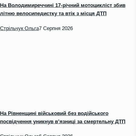
На Володимиреччині 17-річний мотоцикліст збив
літню велосипедистку та втік з місця ДТП
Стрільчук Ольга
7 Серпня 2026
На Рівненщині військовий без водійського
посвідчення уникнув в’язниці за смертельну ДТП