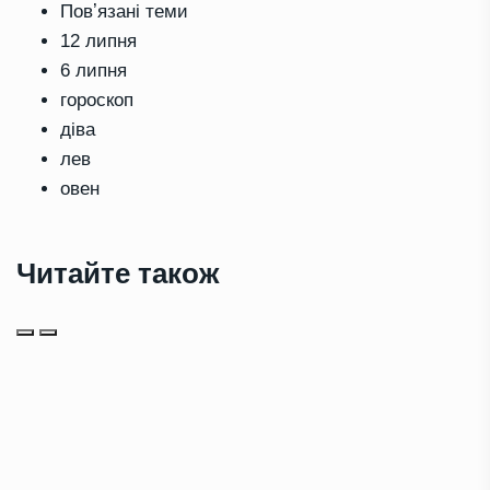
Повʼязані теми
12 липня
6 липня
гороскоп
діва
лев
овен
Читайте також