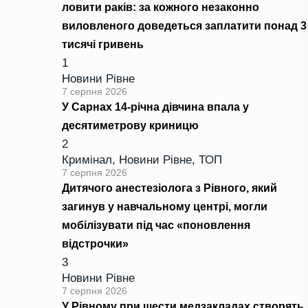
ловити раків: за кожного незаконно
виловленого доведеться заплатити понад 3
тисячі гривень
1
Новини Рівне
7 серпня 2026
У Сарнах 14-річна дівчина впала у
десятиметрову криницю
2
Кримінал
,
Новини Рівне
,
ТОП
7 серпня 2026
Дитячого анестезіолога з Рівного, який
загинув у навчальному центрі, могли
мобілізувати під час «поновлення
відстрочки»
3
Новини Рівне
7 серпня 2026
У Рівному при шести медзакладах створять