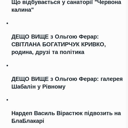
Що відбувається у санаторії "Червона
калина"
ДЕЩО ВИЩЕ з Ольгою Ферар:
СВІТЛАНА БОГАТИРЧУК КРИВКО,
родина, друзі та політика
ДЕЩО ВИЩЕ з Ольгою Ферар: галерея
Шабалін у Рівному
Нардеп Василь Вірастюк підвозить на
БлаБлакарі