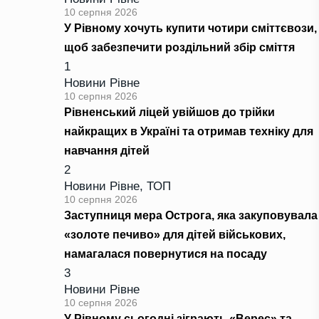
10 серпня 2026
У Рівному хочуть купити чотири сміттєвози,
щоб забезпечити роздільний збір сміття
1
Новини Рівне
10 серпня 2026
Рівненський ліцей увійшов до трійки
найкращих в Україні та отримав техніку для
навчання дітей
2
Новини Рівне
,
ТОП
10 серпня 2026
Заступниця мера Острога, яка закуповувала
«золоте печиво» для дітей військових,
намагалася повернутися на посаду
3
Новини Рівне
10 серпня 2026
У Рівному сьогодні зіграють «Верес» та