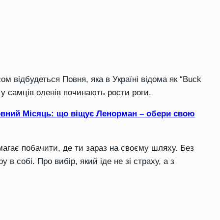
ом відбудеться Повня, яка в Україні відома як “Buck
у самців оленів починають рости роги.
овний Місяць: що віщує Ленорман – обери свою
магає побачити, де ти зараз на своєму шляху. Без
 в собі. Про вибір, який іде не зі страху, а з