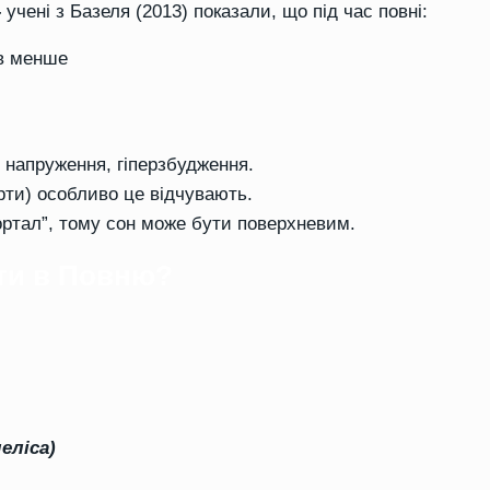
–
учені з Базеля (2013) показали, що під час повні:
хв менше
 напруження, гіперзбудження.
рти) особливо це відчувають.
ортал”, тому сон може бути поверхневим.
ти в Повню?
еліса)