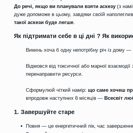
До речі, якщо ви планували взяти аскезу
(з нам
дуже допоможе в цьому, завдяки своїй наполеглив
такої аскези буде легше
.
Як підтримати себе в ці дні ?
Як викорис
Викинь хоча б одну непотрібну річ із дому — 
Відмовся від токсичної або марної взаємоді
перенаправити ресурси.
Сформулюй чіткий намір:
що саме хочеш при
впродовж наступних 6 місяців —
Всесвіт лю
1.
Завершуйте старе
Повня — це енергетичний пік, час завершення