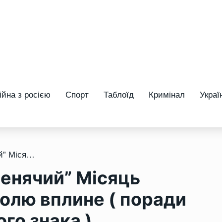
ійна з росією
Спорт
Таблоїд
Кримінал
Украї
/ 10 липня – Повний “Оленячий” Місяць зрушить усе: на чию долю вплине ( поради та гороскоп для кожного знака )
ленячий” Місяць
долю вплине ( поради
го знака )