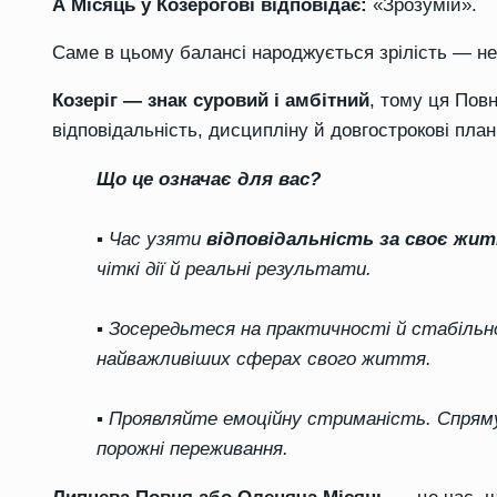
А Місяць у Козерогові відповідає:
«Зрозумій».
Саме в цьому балансі народжується зрілість — не 
Козеріг — знак суровий і амбітний
, тому ця Повн
відповідальність, дисципліну й довгострокові план
Що це означає для вас?
▪️ Час узяти
відповідальність за своє жи
чіткі дії й реальні результати.
▪️ Зосередьтеся на практичності й стабіль
найважливіших сферах свого життя.
▪️ Проявляйте емоційну стриманість. Спряму
порожні переживання.