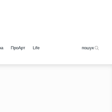
на
ПроАрт
Life
пошук