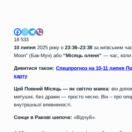
18 533
10 липня
2025 року о
23:36–23:38
за київським час
Moon” (Бак‑Мун) або
“Місяць оленя”
— час, коли 
Дивитися також:
Спецпрогноз на 10-11 липня П
карту
Цей Повний Місяць — як світло маяка:
він допо
метушні, без драми — просто чесно. Він – про опору
внутрішньої впевненості.
Сонце в Ракові шепоче:
«Відчуй».