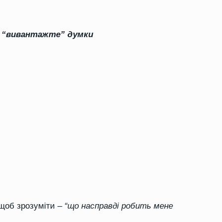
— “вивантажте” думки
 щоб зрозуміти –
“що насправді робить мене