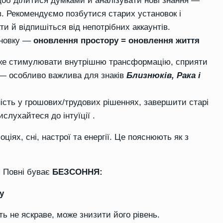
об ділитися думками й аналізувати нові знання —
в. Рекомендуємо позбутися старих установок і
и й відпишіться від непотрібних аккаунтів.
ановку —
оновлення простору = оновлення життя
може стимулювати внутрішню трансформацію, сприяти
і — особливо важлива для знаків
Близнюків, Рака і
ість у грошових/трудових рішеннях, завершити старі
слухайтеся до інтуїції
.
ціях, сні, настрої та енергії. Це пояснюють як з
ля Повні буває
БЕЗСОННЯ:
у
ть не яскраве, може знизити його рівень.