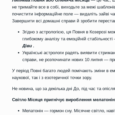
Липнева Повня або Оленяча Місяць
— це час, щ
не тримайте все в собі, виходьте за межі шаблоні
почистити інформаційне поле — видаліть зайві чат
Завершити всі домашні справи й зробити перест
Згідно з астрологією, ця Повня в Козерозі 
глибокому аналізу та емоційній стабільност
Діви
.
Українські астрологи радять виявити стриман
справи, не розпочинати нових 10 липня — при
У період Повні багато людей помічають зміни в емо
наукової, так і з езотеричної точки зору.
Не новина, що за декілька дні До, під час та опіс
Світло Місяця пригнічує вироблення мелатонін
Мелатонін — гормон сну. Місячне світло, наві