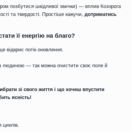
іром позбутися шкідливої звички) — вплив Козорога
ості та твердості. Простіше кажучи,
дотриматись
тати її енергію на благо?
це відкриє потік оновлення.
ї з людиною — так можна очистити своє поле й
брати зі свого життя і що хочеш впустити
бить ясність!
 циклів.