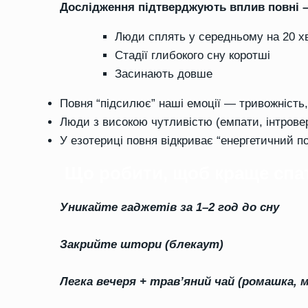
Дослідження підтверджують вплив повні 
Люди сплять у середньому на 20 
Стадії глибокого сну коротші
Засинають довше
Повня “підсилює” наші емоції — тривожність,
Люди з високою чутливістю (емпати, інтрове
У езотериці повня відкриває “енергетичний п
Що робити, щоб краще спа
Уникайте гаджетів за 1–2 год до сну
Закрийте штори (блекаут)
Легка вечеря + трав’яний чай (ромашка, м