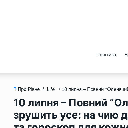
Політика
В
Про Рівне
/
Life
10 липня – Повний “О
зрушить усе: на чию 
та гороскоп для кожно