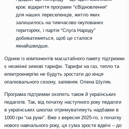
крок
:
відкриття програми
“
єВідновлення
“
для наших
переселенців,
житло яких
залишилось на
тимчасово окупованих
територіях, і партія “Слуга Народу”
добиватиметься, щоб це сталося
якнайшвидше
.
Одн
им
із компонентів масштабного пакету підтримки
є
н
езмінні зимові тарифи
.
Тарифи на газ, тепло та
електроенергію не будуть зростати до кінця
опалювального сезону
, запевняє Олена Шуляк
.
Програма підтримки охопить також
й
українських
педагогів
. Так, від початку наступного року педагоги
в українських школах отримуватимуть надбавки в
1000 грн “на руки”. Вже з вересня 2025-го, з початку
нового навчального року, ця сума зросте вдвічі – до