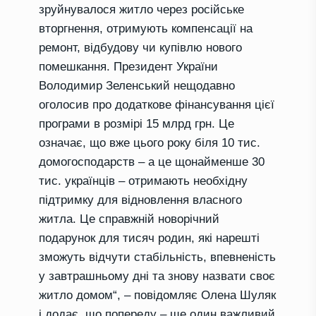
зруйнувалося житло через російське
вторгнення, отримують компенсації на
ремонт, відбудову чи купівлю нового
помешкання.
Президент України
Володимир Зеленський
нещодавно
оголосив про додаткове фінансування
цієї
програми
в
розмірі 15 м
лрд
гр
н
.
Це
означає, що вже цього року біля 10
тис.
домогосподарств – а це щонайменше 30
тис.
українців – отримають необхідну
підтримку для відновлення власного
житла.
Це справжній новорічний
подарунок для тисяч родин, які нарешті
зможуть відчути стабільність, впевненість
у завтрашньому дні та знову назвати своє
житло домом
“, – повідомляє Олена Шуляк
і додає, що попереду – ще
один важливий