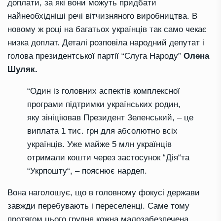
доплати
, за які вони можуть придбати
найнеобхідніші речі вітчизняного виробництва
.
В
новому
ж
році на багатьох українців так
само
чекає
низка доплат. Деталі розповіла народний депутат і
голова
президентської
партії “Слуга Народу”
Олена
Шуляк.
“О
дин із головних аспектів комплексної
програми підтримки українських родин,
яку зініціював Президент Зеленський
, –
це
виплата 1 тис. грн для абсолютно всіх
українців. Уже майже 5 млн українців
отримали кошти
через
застосунок
“
Ді
я
“
та
“
Укрпошту
“, – пояснює нардеп
.
Вона
наголошує
, що в головному фокусі держави
завжди перебувають і переселенці. Саме тому
п
ротягом
цього
грудня кожна малозабезпечена