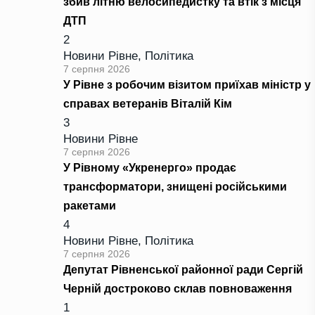
збив літню велосипедистку та втік з місця
ДТП
2
Новини Рівне
,
Політика
7 серпня 2026
У Рівне з робочим візитом приїхав міністр у
справах ветеранів Віталій Кім
3
Новини Рівне
7 серпня 2026
У Рівному «Укренерго» продає
трансформатори, знищені російськими
ракетами
4
Новини Рівне
,
Політика
7 серпня 2026
Депутат Рівненської районної ради Сергій
Черній достроково склав повноваження
1