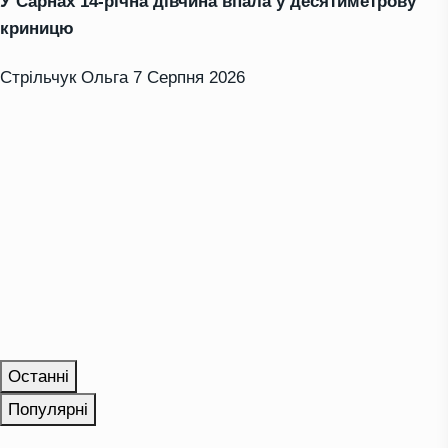
У Сарнах 14-річна дівчина впала у десятиметрову
криницю
Стрільчук Ольга
7 Серпня 2026
Останні
Популярні