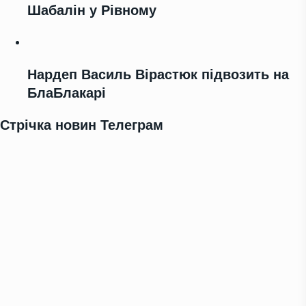
Шабалін у Рівному
Нардеп Василь Вірастюк підвозить на
БлаБлакарі
Стрічка новин Телеграм