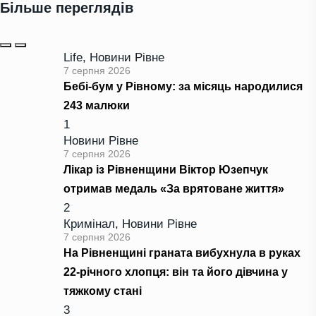
Більше переглядів
Life
,
Новини Рівне
7 серпня 2026
Бебі-бум у Рівному: за місяць народилися
243 малюки
1
Новини Рівне
7 серпня 2026
Лікар із Рівненщини Віктор Юзепчук
отримав медаль «За врятоване життя»
2
Кримінал
,
Новини Рівне
7 серпня 2026
На Рівненщині граната вибухнула в руках
22-річного хлопця: він та його дівчина у
тяжкому стані
3