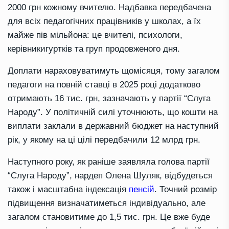
2000 грн кожному вчителю
. Надбавка передбачена
для всіх
педагогічних працівників
у
шк
олах, а їх
майже пів мільйона: це вчителі,
психолог
и,
керівник
и
гуртків
та груп продовженого дня.
Доплати нараховуватимуть щомісяця, тому загалом
педагоги на повній ставці в 2025 році додатково
отримають 16 тис. грн, зазначають у партії “Слуга
Народу”. У політичній силі уточнюють, що к
ошти на
виплати заклали в державний бюджет на
наступний
рік,
у якому
на ці цілі
передбачи
л
и 12
млрд
гр
н
.
Наступного року, як раніше заявляла голова партії
“Слуга Народу”, нардеп Олена Шуляк, відбудеться
також і масштабна
індек
с
ація
пенсій
.
Точний розмір
підвищення
визначатиметься індивідуально, але
загалом становитиме до 1,5 тис. грн. Це вже буде