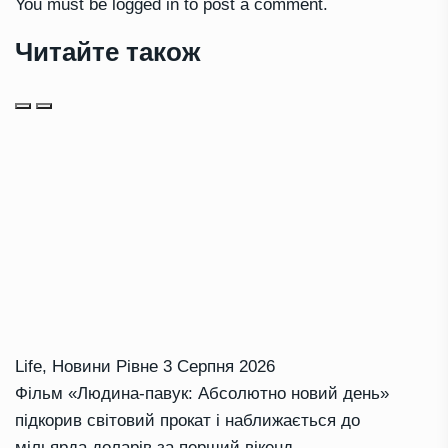
You must be
logged in
to post a comment.
Читайте також
Life
,
Новини Рівне
3 Серпня 2026
Фільм «Людина-павук: Абсолютно новий день»
підкорив світовий прокат і наближається до
мільярда доларів за перший вікенд