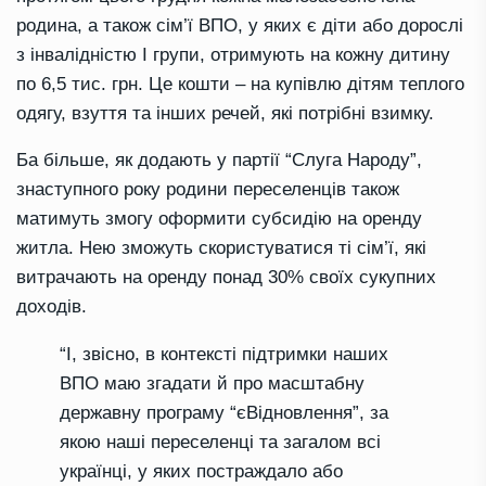
родина, а також сім’ї
ВПО
, у яких є діти або дорослі
з інвалідністю І групи, отрим
у
ють на кожну дитину
по 6
,
5
тис.
грн
.
Це кошти
–
на купівлю дітям теплого
одягу, взуття та інших речей, які потрібні взимку.
Ба більше
,
як додають у партії “Слуга Народу”,
з
наступного року родини
переселенців
також
матимуть змогу
оформити субсидію на оренду
житла.
Нею зможуть скористуватися ті сім’ї, які
витрачають на оренду понад 30% своїх сукупних
доходів.
“І, звісно, в контексті підтримки наших
ВПО маю згадати й про масштабну
державну програму “єВідновлення”, за
яко
ю
наші переселенці та загалом всі
українці, у яких постраждало або