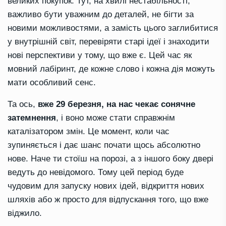
великих покупок. Тут, на хвилі нестабільності,
важливо бути уважним до деталей, не бігти за
новими можливостями, а замість цього заглибитися
у внутрішній світ, перевіряти старі ідеї і знаходити
нові перспективи у тому, що вже є. Цей час як
мовний лабіринт, де кожне слово і кожна дія можуть
мати особливий сенс.
Та ось,
вже 29 березня, на нас чекає сонячне
затемнення
, і воно може стати справжнім
каталізатором змін. Це момент, коли час
зупиняється і дає шанс почати щось абсолютно
нове. Наче ти стоїш на порозі, а з іншого боку двері
ведуть до невідомого. Тому цей період буде
чудовим для запуску нових ідей, відкриття нових
шляхів або ж просто для відпускання того, що вже
віджило.