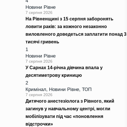
4
Новини Рівне
7 серпня 2026
На Рівненщині з 15 серпня заборонять
ловити раків: за кожного незаконно
виловленого доведеться заплатити понад 3
тисячі гривень
1
Новини Рівне
7 серпня 2026
У Сарнах 14-річна дівчина впала у
десятиметрову криницю
2
Кримінал
,
Новини Рівне
,
ТОП
7 серпня 2026
Дитячого анестезіолога з Рівного, який
загинув у навчальному центрі, могли
мобілізувати під час «поновлення
відстрочки»