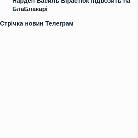
Нардеп Василь Вірастюк підвозить на
БлаБлакарі
Стрічка новин Телеграм