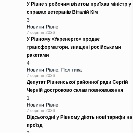
У Рівне з робочим візитом приїхав міністр у
справах ветеранів Віталій Кім
3
Новини Рівне
7 серпня 2026
У Рівному «Укренерго» продає
трансформатори, знищені російськими
ракетами
4
Новини Рівне
,
Політика
7 серпня 2026
Депутат Рівненської районної ради Сергій
Черній достроково склав повноваження
1
Новини Рівне
7 серпня 2026
Відсьогодні у Рівному діють нові тарифи на
проїзд