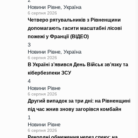
2
Новини Рівне
,
Україна
6 серпня 2026
Четверо рятувальників з Рівненщини
допомагають гасити масштабні лісові
пожежі у Франції (ВІДЕО)
3
Новини Рівне
,
Україна
6 серпня 2026
В Україні з’явився День Військ зв’язку та
кібербезпеки ЗСУ
4
Новини Рівне
6 серпня 2026
Другий випадок за три дні: на Рівненщині
під час жнив знову загорівся комбайн
1
Новини Рівне
6 серпня 2026
Рекордні обмеження через спеку: на