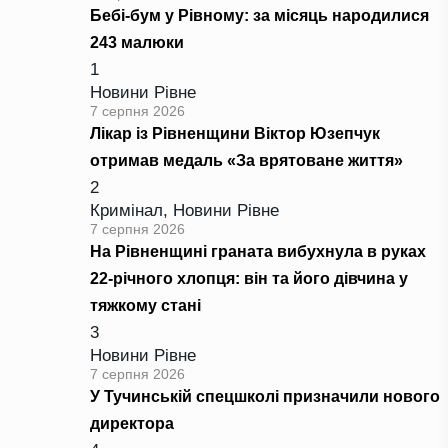
Бебі-бум у Рівному: за місяць народилися
243 малюки
1
Новини Рівне
7 серпня 2026
Лікар із Рівненщини Віктор Юзепчук
отримав медаль «За врятоване життя»
2
Кримінал
,
Новини Рівне
7 серпня 2026
На Рівненщині граната вибухнула в руках
22-річного хлопця: він та його дівчина у
тяжкому стані
3
Новини Рівне
7 серпня 2026
У Тучинській спецшколі призначили нового
директора