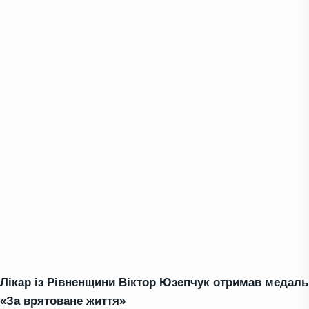
Лікар із Рівненщини Віктор Юзепчук отримав медаль
«За врятоване життя»