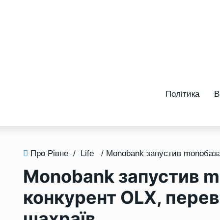
Політика
В
Про Рівне
/
Life
Monobank запустив m
конкурент OLX, перева
шахраїв