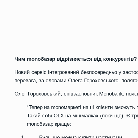
Чим monобазар відрізняється від конкурентів?
Новий сервіс інтегрований безпосередньо у застос
перевага, за словами Олега Гороховського, полягає
Олег Гороховський, співзасновник Monobank, поясн
“Тепер на monомаркеті наші клієнти зможуть пр
Такий собі OLX на мінімалках (поки що). Є т
monобазар краще:
Будь-що можна купити частинами.