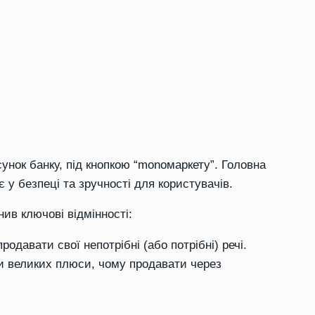
унок банку, під кнопкою “monомаркету”. Головна
 у безпеці та зручності для користувачів.
ив ключові відмінності:
одавати свої непотрібні (або потрібні) речі.
ри великих плюси, чому продавати через