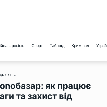
ійна з росією
Спорт
Таблоїд
Кримінал
Украї
/ Monobank запустив monобазар: як працює конкурент OLX, переваги та захист від шахраїв
onобазар: як працює
ги та захист від