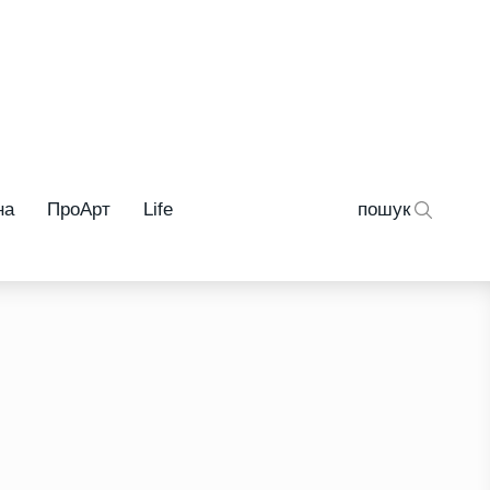
на
ПроАрт
Life
пошук