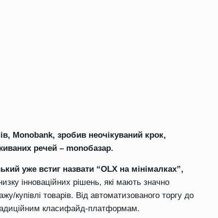
ів, Monobank, зробив неочікуваний крок,
иваних речей – monобазар.
ький уже встиг назвати “OLX на мінімалках”,
низку інноваційних рішень, які мають значно
жу/купівлі товарів. Від автоматизованого торгу до
традиційним класифайд-платформам.