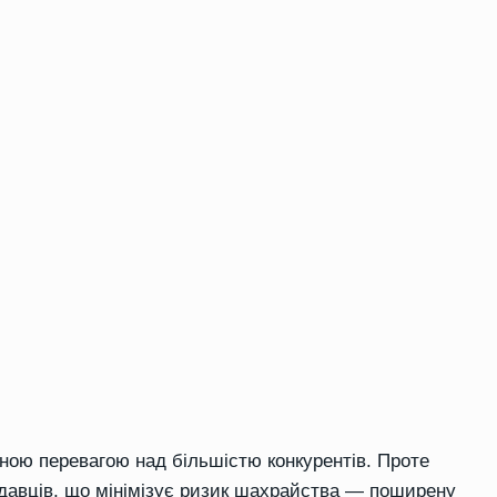
ною перевагою над більшістю конкурентів. Проте
давців, що мінімізує ризик шахрайства — поширену