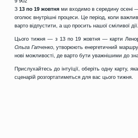
9 902
З
13 по 19 жовтня
ми входимо в середину осені —
оголює внутрішні процеси. Це період, коли важлив
варто відпустити, а що просить нашої сміливої дії
Цього тижня — з 13 по 19 жовтня — карти Ленор
Ольга Гапченко
, утворюють енергетичний маршру
нові можливості, де варто бути уважнішими до зна
Прислухайтесь до інтуїції, оберіть одну карту, я
сценарій розгортатиметься для вас цього тижня.