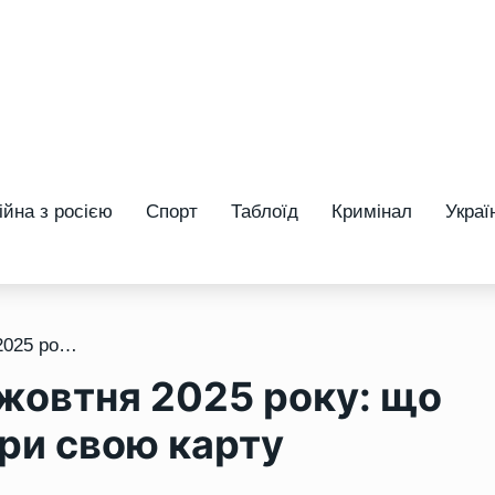
ійна з росією
Спорт
Таблоїд
Кримінал
Украї
/ Прогноз тижня 13-19 жовтня 2025 року: що віщує Ленорман – обери свою карту
жовтня 2025 року: що
ри свою карту