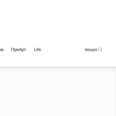
на
ПроАрт
Life
пошук