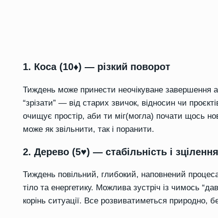
1. Коса (10♦) — різкий поворот
Тиждень може принести неочікуване завершення а
“зрізати” — від старих звичок, відносин чи проєкт
очищує простір, аби ти міг(могла) почати щось н
може як звільнити, так і поранити.
2. Дерево (5♥) — стабільність і зціленн
Тиждень повільний, глибокий, наповнений процеса
тіло та енергетику. Можлива зустріч із чимось “
корінь ситуації. Все розвиватиметься природно, бе