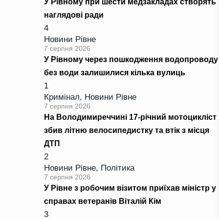
У Рівному при шести медзакладах створять
наглядові ради
4
Новини Рівне
7 серпня 2026
У Рівному через пошкодження водопроводу
без води залишилися кілька вулиць
1
Кримінал
,
Новини Рівне
7 серпня 2026
На Володимиреччині 17-річний мотоцикліст
збив літню велосипедистку та втік з місця
ДТП
2
Новини Рівне
,
Політика
7 серпня 2026
У Рівне з робочим візитом приїхав міністр у
справах ветеранів Віталій Кім
3