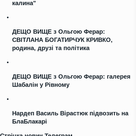
калина"
ДЕЩО ВИЩЕ з Ольгою Ферар:
СВІТЛАНА БОГАТИРЧУК КРИВКО,
родина, друзі та політика
ДЕЩО ВИЩЕ з Ольгою Ферар: галерея
Шабалін у Рівному
Нардеп Василь Вірастюк підвозить на
БлаБлакарі
Стрічка новин Телеграм