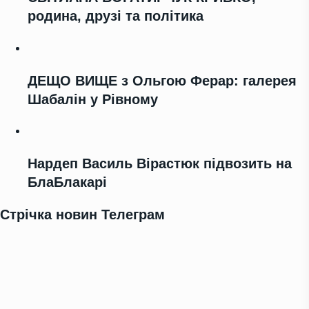
родина, друзі та політика
ДЕЩО ВИЩЕ з Ольгою Ферар: галерея
Шабалін у Рівному
Нардеп Василь Вірастюк підвозить на
БлаБлакарі
Стрічка новин Телеграм