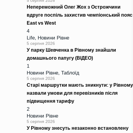
5 серпня 2026
Непереможний Олег Жох з Острожчини
вдруге поспіль захистив чемпіонський пояс
East vs West
4
Life
,
Новини Рівне
5 серпня 2026
У парку Шевченка в Рівному знайшли
домашнього папугу (ВІДЕО)
1
Новини Рівне
,
Таблоїд
5 серпня 2026
Старі маршрутки мають зникнути: у Рівному
назвали умови для перевізників після
підвищення тарифу
2
Новини Рівне
5 серпня 2026
У Рівному знесуть незаконно встановлену