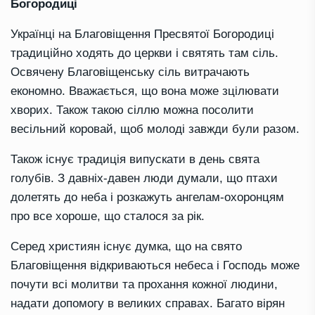
Богородиці
Українці на Благовіщення Пресвятої Богородиці
традиційно ходять до церкви і святять там сіль.
Освячену Благовіщенську сіль витрачають
економно. Вважається, що вона може зцілювати
хворих. Також такою сіллю можна посолити
весільний коровай, щоб молоді завжди були разом.
Також існує традиція випускати в день свята
голубів. З давніх-давен люди думали, що птахи
долетять до неба і розкажуть ангелам-охоронцям
про все хороше, що сталося за рік.
Серед християн існує думка, що на свято
Благовіщення відкриваються небеса і Господь може
почути всі молитви та прохання кожної людини,
надати допомогу в великих справах. Багато вірян