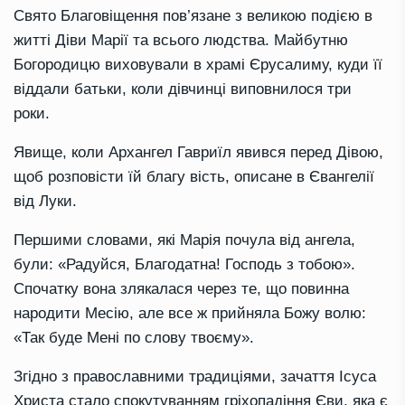
Свято Благовіщення пов’язане з великою подією в
житті Діви Марії та всього людства. Майбутню
Богородицю виховували в храмі Єрусалиму, куди її
віддали батьки, коли дівчинці виповнилося три
роки.
Явище, коли Архангел Гавриїл явився перед Дівою,
щоб розповісти їй благу вість, описане в Євангелії
від Луки.
Першими словами, які Марія почула від ангела,
були: «Радуйся, Благодатна! Господь з тобою».
Спочатку вона злякалася через те, що повинна
народити Месію, але все ж прийняла Божу волю:
«Так буде Мені по слову твоєму».
Згідно з православними традиціями, зачаття Ісуса
Христа стало спокутуванням гріхопадіння Єви, яка є