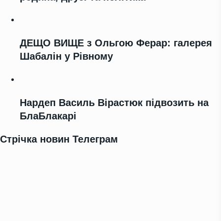
ДЕЩО ВИЩЕ з Ольгою Ферар: галерея
Шабалін у Рівному
Нардеп Василь Вірастюк підвозить на
БлаБлакарі
Стрічка новин Телеграм