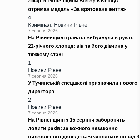
Лікар із Рівненщини Віктор Юзепчук
отримав медаль «За врятоване життя»
4
Кримінал
,
Новини Рівне
7 серпня 2026
На Рівненщині граната вибухнула в руках
22-річного хлопця: він та його дівчина у
тяжкому стані
1
Новини Рівне
7 серпня 2026
У Тучинській спецшколі призначили нового
директора
2
Новини Рівне
7 серпня 2026
На Рівненщині з 15 серпня заборонять
ловити раків: за кожного незаконно
виловленого доведеться заплатити понад 3