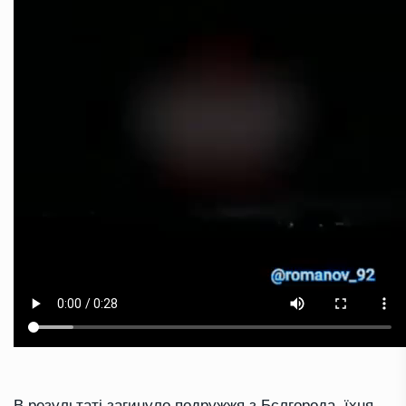
В результаті загинуло подружжя з Бєлгорода, їхня