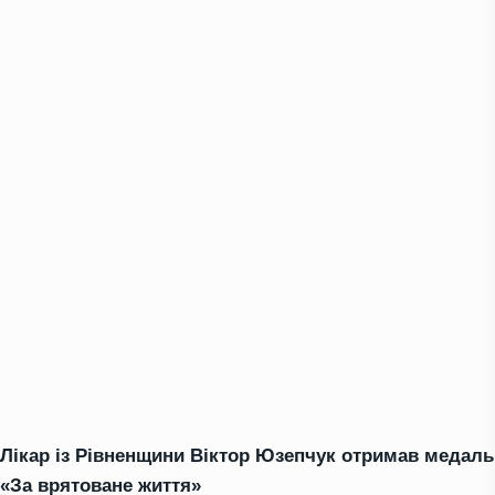
Лікар із Рівненщини Віктор Юзепчук отримав медаль
«За врятоване життя»