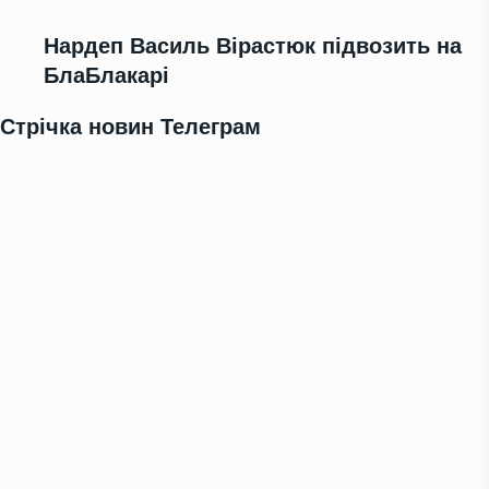
Нардеп Василь Вірастюк підвозить на
БлаБлакарі
Стрічка новин Телеграм