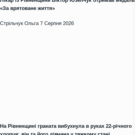
Лікар із Рівненщини Віктор Юзепчук отримав медаль
«За врятоване життя»
Стрільчук Ольга
7 Серпня 2026
На Рівненщині граната вибухнула в руках 22-річного
хлопця: він та його дівчина у тяжкому стані