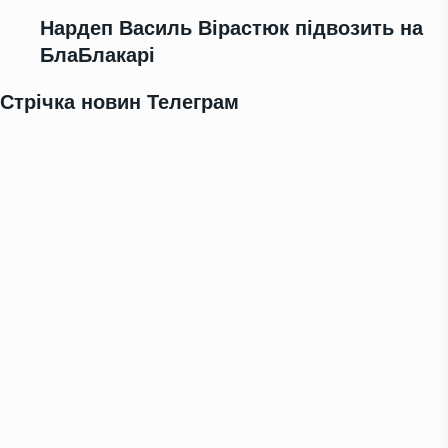
Нардеп Василь Вірастюк підвозить на
БлаБлакарі
Стрічка новин Телеграм