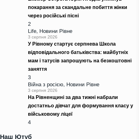
покарання за скандальне побиття жінки
через російські пісні
2
Life
,
Новини Рівне
3 серпня 2026
У Рівному стартує серпнева Школа
відповідального батьківства: майбутніх
мам і татусів запрошують на безкоштовні
заняття
3
Війна з росією
,
Новини Рівне
3 серпня 2026
На Рівненщині за два тижні набрали
достатньо дівчат для формування класу у
військовому ліцеї
4
Наш Ютуб