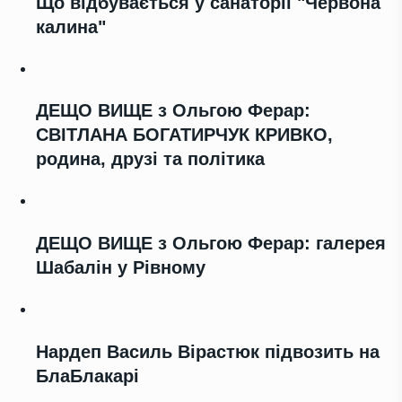
Що відбувається у санаторії "Червона
калина"
ДЕЩО ВИЩЕ з Ольгою Ферар:
СВІТЛАНА БОГАТИРЧУК КРИВКО,
родина, друзі та політика
ДЕЩО ВИЩЕ з Ольгою Ферар: галерея
Шабалін у Рівному
Нардеп Василь Вірастюк підвозить на
БлаБлакарі