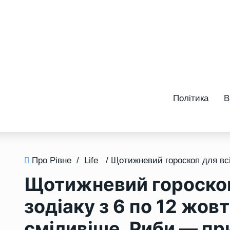
Політика
В
Про Рівне
/
Life
Щотижневий гороскоп 
зодіаку з 6 по 12 жов
сміливіше, Риби — пр