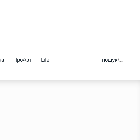
на
ПроАрт
Life
пошук