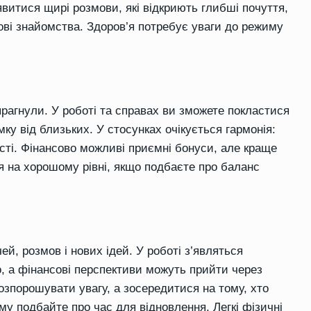
явитися щирі розмови, які відкриють глибші почуття,
ові знайомства. Здоров’я потребує уваги до режиму
прагнули. У роботі та справах ви зможете покластися
мку від близьких. У стосунках очікується гармонія:
сті. Фінансово можливі приємні бонуси, але краще
я на хорошому рівні, якщо подбаєте про баланс
ей, розмов і нових ідей. У роботі з’являться
, а фінансові перспективи можуть прийти через
озпорошувати увагу, а зосередитися на тому, хто
му подбайте про час для відновлення. Легкі фізичні