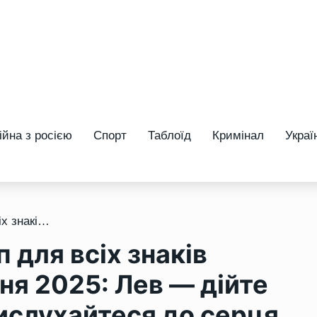
ійна з росією
Спорт
Таблоїд
Кримінал
Украї
/ Щотижневий гороскоп для всіх знаків зодіаку з 6 по 12 жовтня 2025: Лев — дійте сміливіше, Риби — прислухайтеся до серця
для всіх знаків
тня 2025: Лев — дійте
ислухайтеся до серця