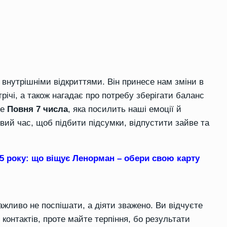
внутрішніми відкриттями. Він принесе нам зміни в
трічі, а також нагадає про потребу зберігати баланс
не
Повня 7 числа
, яка посилить наші емоції й
овий час, щоб підбити підсумки, відпустити зайве та
25 року: що віщує Ленорман – обери свою карту
ажливо не поспішати, а діяти зважено. Ви відчуєте
 контактів, проте майте терпіння, бо результати