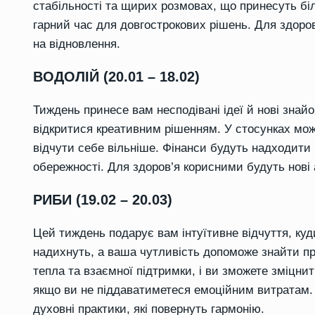
стабільності та щирих розмовах, що принесуть бі
гарний час для довгострокових рішень. Для здор
на відновлення.
ВОДОЛІЙ (20.01 – 18.02)
Тиждень принесе вам несподівані ідеї й нові знайо
відкритися креативним рішенням. У стосунках мож
відчути себе вільніше. Фінанси будуть надходит
обережності. Для здоров’я корисними будуть нові а
РИБИ (19.02 – 20.03)
Цей тиждень подарує вам інтуїтивне відчуття, куди 
надихнуть, а ваша чутливість допоможе знайти пр
тепла та взаємної підтримки, і ви зможете зміцнит
якщо ви не піддаватиметеся емоційним витратам. Д
духовні практики, які повернуть гармонію.