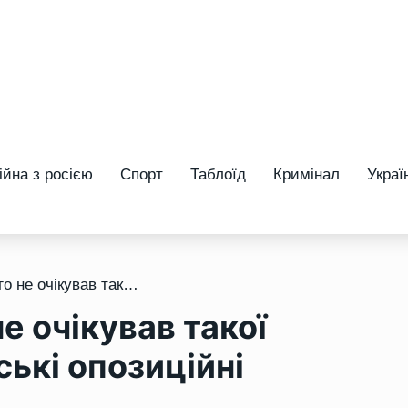
ійна з росією
Спорт
Таблоїд
Кримінал
Украї
/ Полк Калиновського не очікував такої реакції рівнян: білоруські опозиційні видання
е очікував такої
ські опозиційні