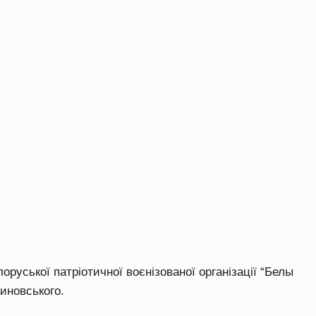
руської патріотичної воєнізованої організації “Белы
линовського.