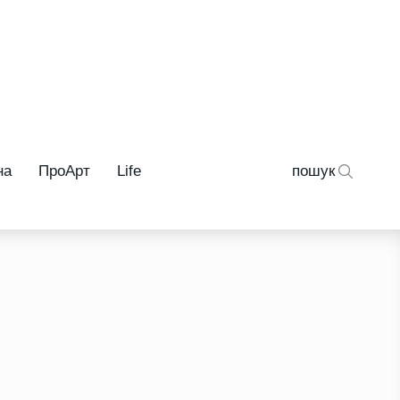
на
ПроАрт
Life
пошук