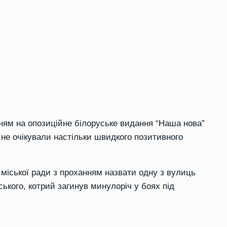
нням на опозиційне білоруське видання “Наша нова”
 не очікували настільки швидкого позитивного
 міської ради з проханням назвати одну з вулиць
ького, котрий загинув минулоріч у боях під