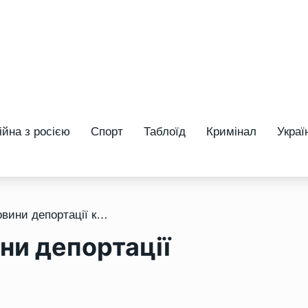
ійна з росією
Спорт
Таблоїд
Кримінал
Украї
/ Сьогодні 79-ті роковини депортації кримських татар
ни депортації