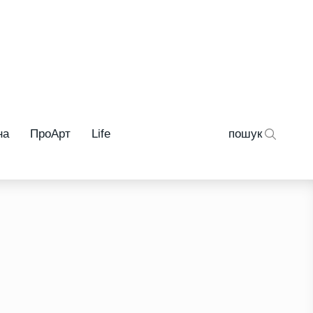
на
ПроАрт
Life
пошук