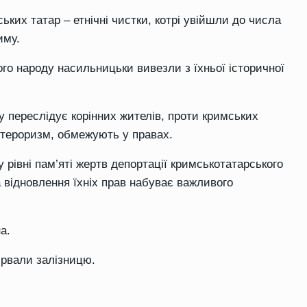
ьких татар – етнічні чистки, котрі увійшли до числа
иму.
го народу насильницьки вивезли з їхньої історичної
у переслідує корінних жителів, проти кримських
 тероризм, обмежують у правах.
рівні пам’яті жертв депортації кримськотатарського
а відновлення їхніх прав набуває важливого
а.
ірвали залізницю
.