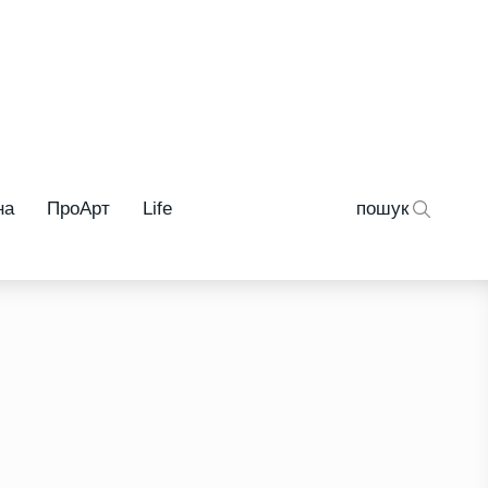
на
ПроАрт
Life
пошук