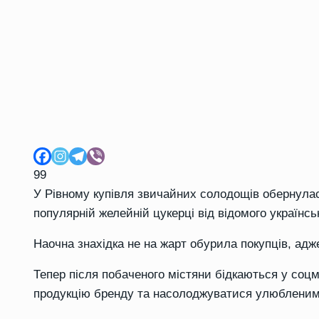
99
У Рівному купівля звичайних солодощів обернула
популярній желейній цукерці від відомого українс
Наочна знахідка не на жарт обурила покупців, адж
Тепер після побаченого містяни бідкаються у соцм
продукцію бренду та насолоджуватися улюблени