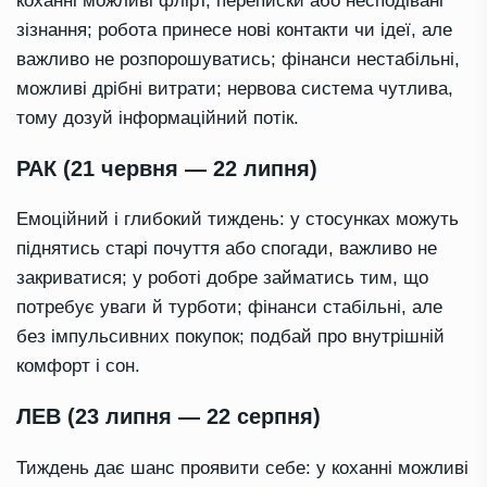
коханні можливі флірт, переписки або несподівані
зізнання; робота принесе нові контакти чи ідеї, але
важливо не розпорошуватись; фінанси нестабільні,
можливі дрібні витрати; нервова система чутлива,
тому дозуй інформаційний потік.
РАК (21 червня — 22 липня)
Емоційний і глибокий тиждень: у стосунках можуть
піднятись старі почуття або спогади, важливо не
закриватися; у роботі добре займатись тим, що
потребує уваги й турботи; фінанси стабільні, але
без імпульсивних покупок; подбай про внутрішній
комфорт і сон.
ЛЕВ (23 липня — 22 серпня)
Тиждень дає шанс проявити себе: у коханні можливі