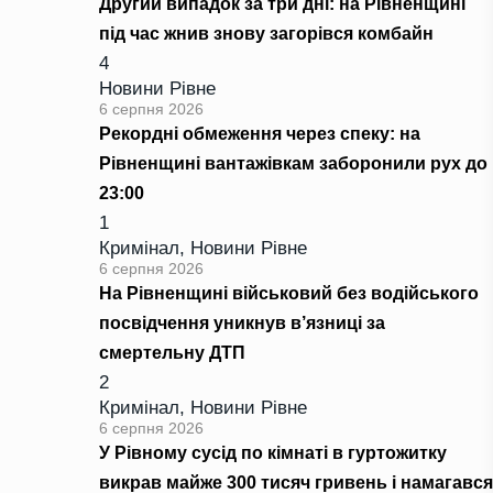
Другий випадок за три дні: на Рівненщині
під час жнив знову загорівся комбайн
4
Новини Рівне
6 серпня 2026
Рекордні обмеження через спеку: на
Рівненщині вантажівкам заборонили рух до
23:00
1
Кримінал
,
Новини Рівне
6 серпня 2026
На Рівненщині військовий без водійського
посвідчення уникнув в’язниці за
смертельну ДТП
2
Кримінал
,
Новини Рівне
6 серпня 2026
У Рівному сусід по кімнаті в гуртожитку
викрав майже 300 тисяч гривень і намагався