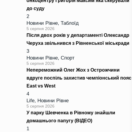
онкоцентру Григорія Максим’яка скерували
до суду
2
Новини Рівне
,
Таблоїд
5 серпня 2026
Після двох років у департаменті Олександр
Черуха звільнився з Рівненської міськради
3
Новини Рівне
,
Спорт
5 серпня 2026
Непереможний Олег Жох з Острожчини
вдруге поспіль захистив чемпіонський пояс
East vs West
4
Life
,
Новини Рівне
5 серпня 2026
У парку Шевченка в Рівному знайшли
домашнього папугу (ВІДЕО)
1