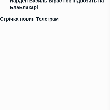
Нардеп Василь Вірастюк підвозить на
БлаБлакарі
Стрічка новин Телеграм