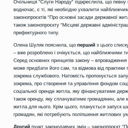
Очільниця
“
Слуги Народу
“
підкреслила, що певну к
водночас, є ті, які
необхідно ухвалити най
б
ли
ж
чим
законопроєктів
“
Про основні засади державної жит
також законопроєкту
“
Місцеві державні адміністрац
префектурного типу.
Олена
Шуляк пояснила, що
перший
з цього списк
– вже розроблено
і о
чікується, що найближчими ти
Серед основних принципів закону – впровадження 
може придбати його сам, та відмова від практики 
зокрема службового. Натомість пропонується залу
зокрема, про створення та управління фондом соц
соціальної оренди житла, яку фінансуватиме держ
також оренду, яку сплачуватиме громадянин, але 
житла для
нього. Крім цього, планується запуск 
громадян, які потребують поліпшення житлових у
Другий
пункт законодавчих змін –
законопроєкт
“
П