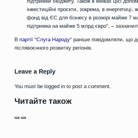
підтримки бюджету. Також в межах цієї допом
інвестиційні
проєкти
, зокрема, в енергетиці, 
фонд від ЄС для бізнесу в розмірі майже 7 мл
підтримка на майже 5 млрд євро
“
, – з
аз
начи
В
партії
“
Слуга Народу
“
раніше повідомляли, що
д
післявоєнного розвитку регіонів.
Leave a Reply
You must be
logged in
to post a comment.
Читайте також