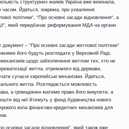
ількість структурних маяків Україна вже виконала,
 часом
. Йдеться, зокрема, про ухвалення
лової політики
“
,
“
Про основні засади відновлення
“
, а
ії
“
, який передбачає реформування МДА на органи
у документ –
“
Про основні засади житлової політики
“
жнями його будуть розглядати у Верховній Раді.
механізмів щодо забезпечення житлом тих, хто не
приватизації житла, отриманого від держави,
чати сучасні європейські механізми
. Й
деться,
іального житла. Розглядається можливість
ава, а громадянин матиме право його викупити, а
кошти від неї
йтимуть
у фонд будівництва нового
широкого кола фінансово-кредитних механізмів для
мов.
ро основні засади відновлення
“
, який також вже