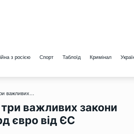
ійна з росією
Спорт
Таблоїд
Кримінал
Украї
/ Олена Шуляк назвала три важливих закони для отримання 50 млрд євро від ЄС
 три важливих закони
д євро від ЄС