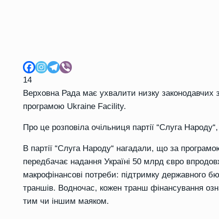
14
Верховна Рада має ухвалити низку законодавчих 
програмою
Ukraine
Facility
.
Про це розповіла
очільниця партії
“
Слуга Народу
“
В
партії
“
Слуга Народу
“
нагадал
и
, що за програм
передбачає надання Україні 50 млрд євро впродовж
макрофінансові потреби: підтримку державного бю
траншів. Водночас, кожен транш фінансування озн
тим чи іншим маяком.