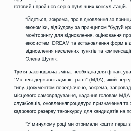
готовий і пройшов серію публічних консультацій.
“
Йдеться, зокрема, про відновлення за принц
економіки, відбудову за принципом
“
будуй кр
моніторингу для відновлення, оцінювання
про
екосистем
і
DREAM та встановлення форм відн
відновлення населених пунктів та компенсац
Олена Шуляк.
Третя
законодавча зміна, необхідна для фінансув
“
Місцеві державні адміністрації
” (МДА)
, який пер
типу. Документом передбачено, зокрема, з
апрова
місцевого самоврядування
, надання головам МДА 
службовців, о
новлення
процедури
призначення
та
кадрового
резерву
та
конкурсу
для
кандидатів
на
п
“
У минулому році ми отримали кошти перш за