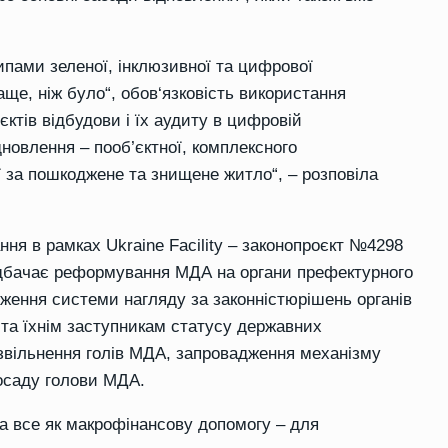
ипами зеленої, інклюзивної та цифрової
аще, ніж було
“
, обов‘язковість використання
єктів
відбудови і їх аудиту
в
цифров
ій
овлення – пооб’єктної, комплексного
ії за пошкоджене та знищене житло
“
, – розповіла
ання в рамках
Ukraine
Facility
– законопроєкт №4298
едбачає реформування МДА на органи префектурного
дження
системи
нагляду
за
законністю
рішень
органів
та їхнім заступникам статус
у
державних
звільнення
голів
МДА
, з
апровадження
механізму
осаду
голови
МДА
.
 все як макрофінансову допомогу – для