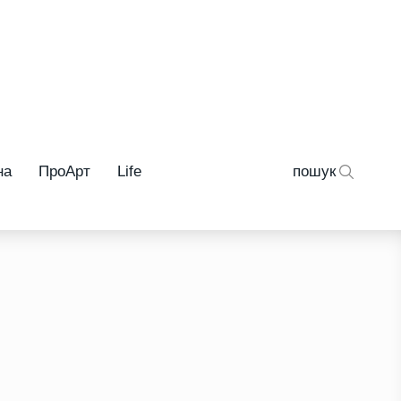
на
ПроАрт
Life
пошук