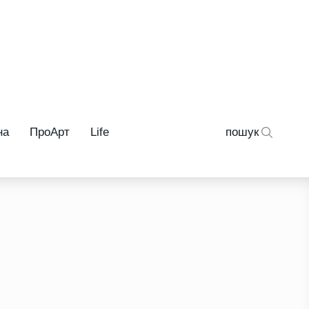
на
ПроАрт
Life
пошук