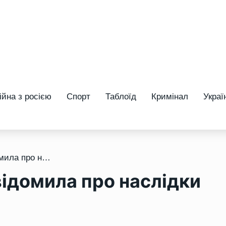
ійна з росією
Спорт
Таблоїд
Кримінал
Украї
/ Група «Нафтогаз» повідомила про наслідки нічної атаки
ідомила про наслідки