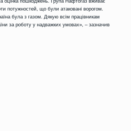
 та оцінка пошкоджень. Група Нафтогаз вживає
оти потужностей, що були атаковані ворогом.
аїна була з газом. Дякую всім працівникам
аїни за роботу у надважких умовах», – зазначив