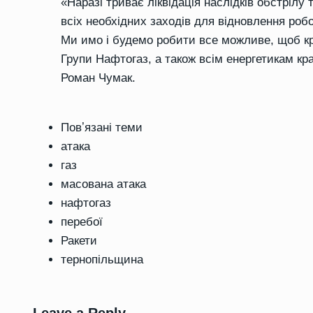
«Наразі триває ліквідація наслідків обстрілу
всіх необхідних заходів для відновлення роб
Ми имо і будемо робити все можливе, щоб кр
Групи Нафтогаз, а також всім енергетикам кр
Роман Чумак.
Повʼязані теми
атака
газ
масована атака
нафтогаз
перебої
Ракети
тернопільщина