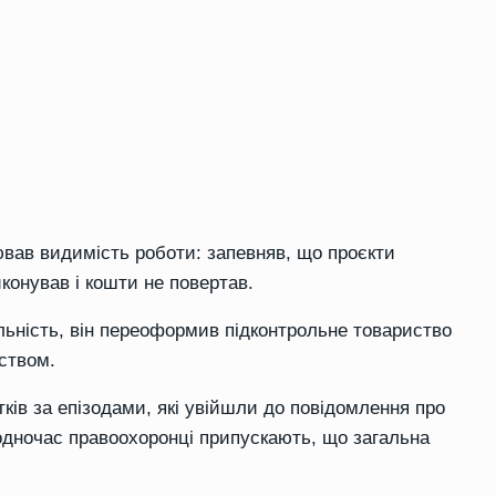
ював видимість роботи: запевняв, що проєкти
конував і кошти не повертав.
льність, він переоформив підконтрольне товариство
ством.
тків за епізодами, які увійшли до повідомлення про
Водночас правоохоронці припускають, що загальна