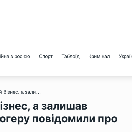
ійна з росією
Спорт
Таблоїд
Кримінал
Украї
/ Обіцяв прибутковий бізнес, а залишав людей без грошей: блогеру повідомили про підозру
ізнес, а залишав
огеру повідомили про