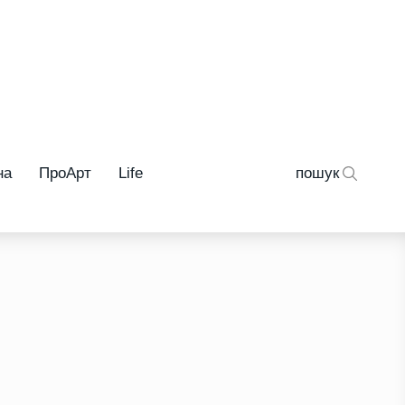
на
ПроАрт
Life
пошук