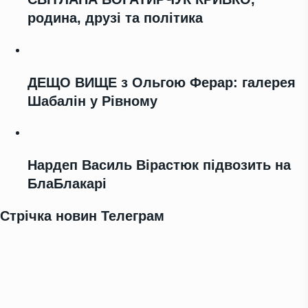
родина, друзі та політика
ДЕЩО ВИЩЕ з Ольгою Ферар: галерея
Шабалін у Рівному
Нардеп Василь Вірастюк підвозить на
БлаБлакарі
Стрічка новин Телеграм