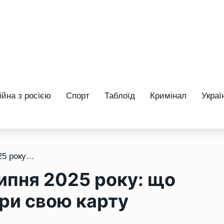
ійна з росією
Спорт
Таблоїд
Кримінал
Украї
/ Прогноз тижня 7-13 липня 2025 року: що віщує Ленорман – обери свою карту
ипня 2025 року: що
ри свою карту