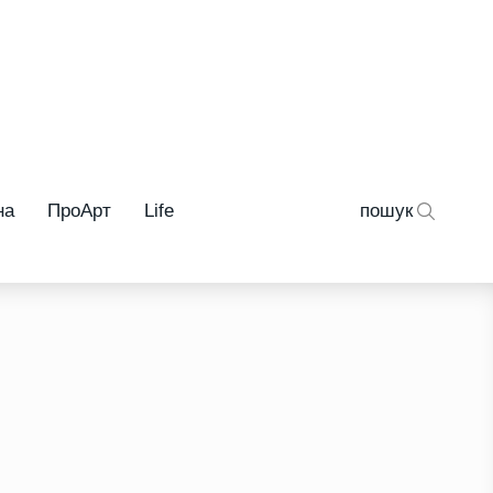
на
ПроАрт
Life
пошук