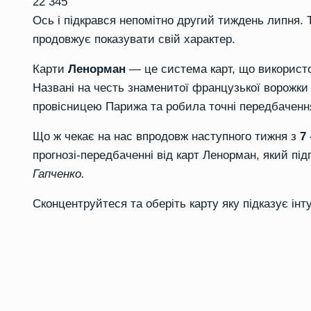
22 345
Ось і підкрався непомітно другий тиждень липня. 
продовжує показувати свій характер.
Карти
Ленорман
— це система карт, що використ
Названі на честь знаменитої французької ворожки
провісницею Парижа та робила точні передбаченн
Що ж чекає на нас впродовж наступного тижня з
7
прогнозі-передбаченні від карт Ленорман, який пі
Гапченко.
Сконцентруйтеся та оберіть карту яку підказує інту