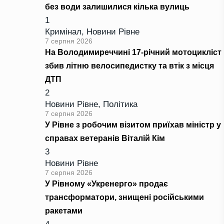
без води залишилися кілька вулиць
1
Кримінал
,
Новини Рівне
7 серпня 2026
На Володимиреччині 17-річний мотоцикліст
збив літню велосипедистку та втік з місця
ДТП
2
Новини Рівне
,
Політика
7 серпня 2026
У Рівне з робочим візитом приїхав міністр у
справах ветеранів Віталій Кім
3
Новини Рівне
7 серпня 2026
У Рівному «Укренерго» продає
трансформатори, знищені російськими
ракетами