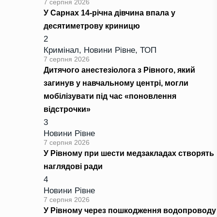
7 серпня 2026
У Сарнах 14-річна дівчина впала у
десятиметрову криницю
2
Кримінал
,
Новини Рівне
,
ТОП
7 серпня 2026
Дитячого анестезіолога з Рівного, який
загинув у навчальному центрі, могли
мобілізувати під час «поновлення
відстрочки»
3
Новини Рівне
7 серпня 2026
У Рівному при шести медзакладах створять
наглядові ради
4
Новини Рівне
7 серпня 2026
У Рівному через пошкодження водопроводу