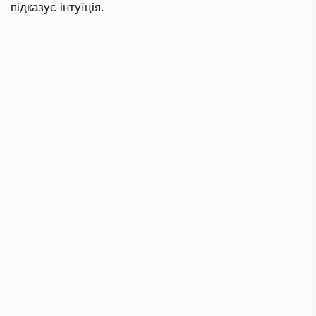
підказує інтуїція.