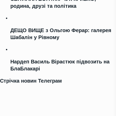
родина, друзі та політика
ДЕЩО ВИЩЕ з Ольгою Ферар: галерея
Шабалін у Рівному
Нардеп Василь Вірастюк підвозить на
БлаБлакарі
Стрічка новин Телеграм