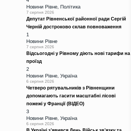
4
Новини Рівне
,
Політика
7 серпня 2026
Депутат Рівненської районної ради Сергій
Черній достроково склав повноваження
1
Новини Рівне
7 серпня 2026
Відсьогодні у Рівному діють нові тарифи на
проїзд
2
Новини Рівне
,
Україна
6 серпня 2026
Четверо рятувальників з Рівненщини
допомагають гасити масштабні лісові
пожежі у Франції (ВІДЕО)
3
Новини Рівне
,
Україна
6 серпня 2026
В Україні з’явився День Військ зв’язку та