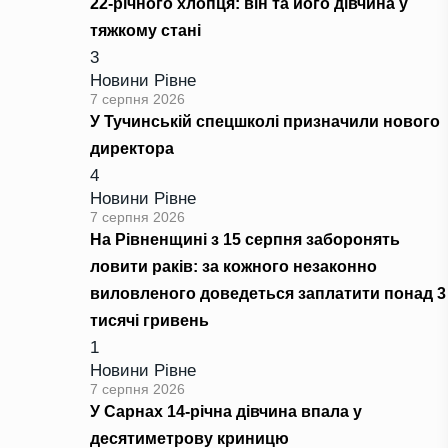
22-річного хлопця: він та його дівчина у
тяжкому стані
3
Новини Рівне
7 серпня 2026
У Тучинській спецшколі призначили нового
директора
4
Новини Рівне
7 серпня 2026
На Рівненщині з 15 серпня заборонять
ловити раків: за кожного незаконно
виловленого доведеться заплатити понад 3
тисячі гривень
1
Новини Рівне
7 серпня 2026
У Сарнах 14-річна дівчина впала у
десятиметрову криницю