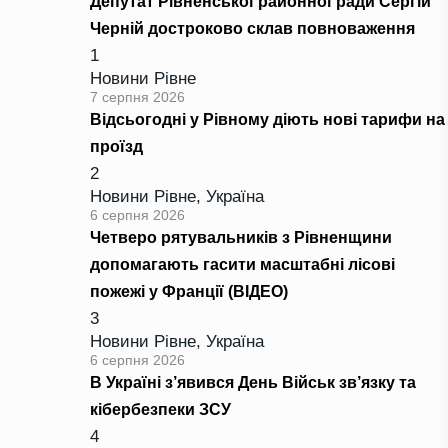
Депутат Рівненської районної ради Сергій
Черній достроково склав повноваження
1
Новини Рівне
7 серпня 2026
Відсьогодні у Рівному діють нові тарифи на
проїзд
2
Новини Рівне
,
Україна
6 серпня 2026
Четверо рятувальників з Рівненщини
допомагають гасити масштабні лісові
пожежі у Франції (ВІДЕО)
3
Новини Рівне
,
Україна
6 серпня 2026
В Україні з’явився День Військ зв’язку та
кібербезпеки ЗСУ
4