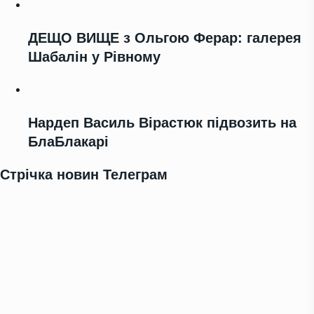
ДЕЩО ВИЩЕ з Ольгою Ферар: галерея
Шабалін у Рівному
Нардеп Василь Вірастюк підвозить на
БлаБлакарі
Стрічка новин Телеграм