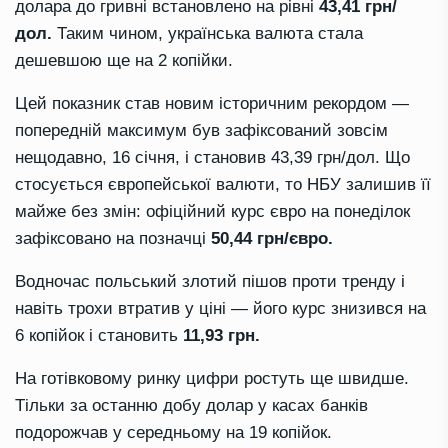
долара до гривні встановлено на рівні
43,41 грн/
дол.
Таким чином, українська валюта стала
дешевшою ще на 2 копійки.
Цей показник став новим історичним рекордом —
попередній максимум був зафіксований зовсім
нещодавно, 16 січня, і становив 43,39 грн/дол. Що
стосується європейської валюти, то НБУ залишив її
майже без змін: офіційний курс євро на понеділок
зафіксовано на позначці
50,44 грн/євро.
Водночас польський злотий пішов проти тренду і
навіть трохи втратив у ціні — його курс знизився на
6 копійок і становить
11,93 грн.
На готівковому ринку цифри ростуть ще швидше.
Тільки за останню добу долар у касах банків
подорожчав у середньому на 19 копійок.