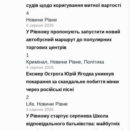
судів щодо коригування митної вартості
4
Новини Рівне
4 серпня 2026
У Рівному пропонують запустити новий
автобусний маршрут до популярних
торгових центрів
1
Кримінал
,
Новини Рівне
,
Політика
4 серпня 2026
Ексмер Острога Юрій Ягодка уникнув
покарання за скандальне побиття жінки
через російські пісні
2
Life
,
Новини Рівне
3 серпня 2026
У Рівному стартує серпнева Школа
відповідального батьківства: майбутніх