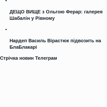
ДЕЩО ВИЩЕ з Ольгою Ферар: галерея
Шабалін у Рівному
Нардеп Василь Вірастюк підвозить на
БлаБлакарі
Стрічка новин Телеграм