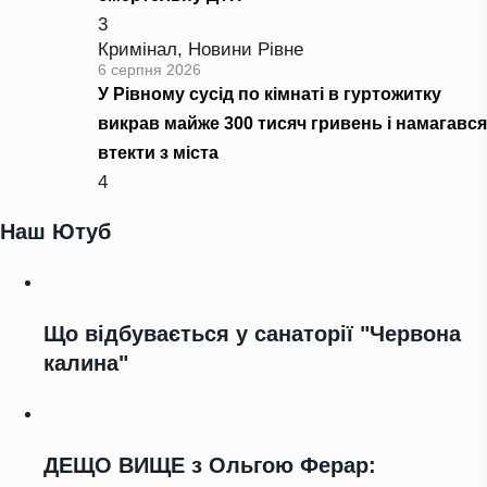
3
Кримінал
,
Новини Рівне
6 серпня 2026
У Рівному сусід по кімнаті в гуртожитку
викрав майже 300 тисяч гривень і намагався
втекти з міста
4
Наш Ютуб
Що відбувається у санаторії "Червона
калина"
ДЕЩО ВИЩЕ з Ольгою Ферар: