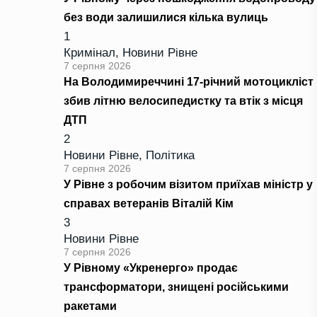
без води залишилися кілька вулиць
1
Кримінал
,
Новини Рівне
7 серпня 2026
На Володимиреччині 17-річний мотоцикліст
збив літню велосипедистку та втік з місця
ДТП
2
Новини Рівне
,
Політика
7 серпня 2026
У Рівне з робочим візитом приїхав міністр у
справах ветеранів Віталій Кім
3
Новини Рівне
7 серпня 2026
У Рівному «Укренерго» продає
трансформатори, знищені російськими
ракетами