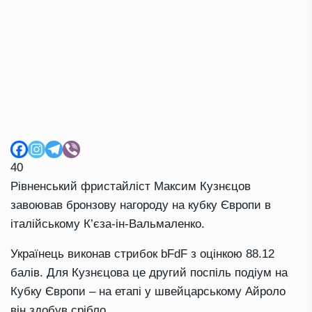
40
Рівненський фристайліст Максим Кузнєцов
завоював бронзову нагороду на кубку Європи в
італійському К’єза-ін-Вальмаленко.
Українець виконав стрибок bFdF з оцінкою 88.12
балів. Для Кузнєцова це другий поспіль подіум на
Кубку Європи – на етапі у швейцарському Айроло
він здобув срібло.