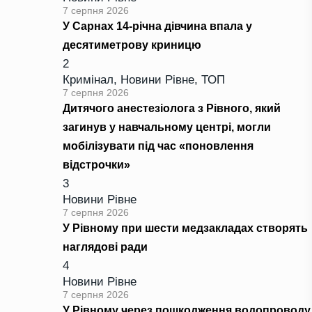
7 серпня 2026
У Сарнах 14-річна дівчина впала у
десятиметрову криницю
2
Кримінал
,
Новини Рівне
,
ТОП
7 серпня 2026
Дитячого анестезіолога з Рівного, який
загинув у навчальному центрі, могли
мобілізувати під час «поновлення
відстрочки»
3
Новини Рівне
7 серпня 2026
У Рівному при шести медзакладах створять
наглядові ради
4
Новини Рівне
7 серпня 2026
У Рівному через пошкодження водопроводу