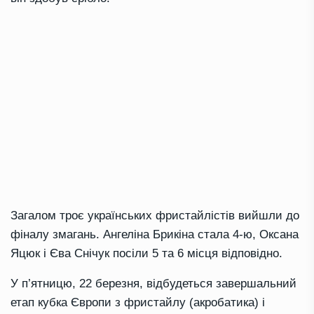
Загалом троє українських фристайлістів вийшли до
фіналу змагань. Ангеліна Брикіна стала 4-ю, Оксана
Яцюк і Єва Снічук посіли 5 та 6 місця відповідно.
У п’ятницю, 22 березня, відбудеться завершальний
етап кубка Європи з фристайлу (акробатика) і