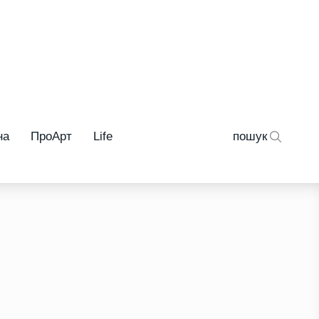
на
ПроАрт
Life
пошук