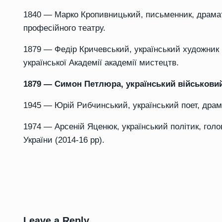
1840 — Марко Кропивницький, письменник, драматур
професійного театру.
1879 — Федір Кричевський, український художник і
української Академії академії мистецтв.
1879 — Симон Петлюра, український військовий 
1945 — Юрій Рибчинський, український поет, драм
1974 — Арсеній Яценюк, український політик, голов
України (2014-16 рр).
Leave a Reply