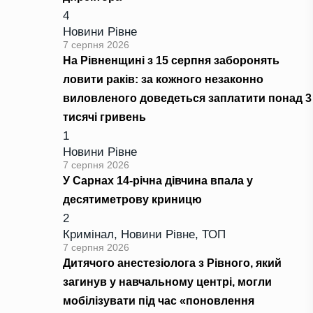
4
Новини Рівне
7 серпня 2026
На Рівненщині з 15 серпня заборонять
ловити раків: за кожного незаконно
виловленого доведеться заплатити понад 3
тисячі гривень
1
Новини Рівне
7 серпня 2026
У Сарнах 14-річна дівчина впала у
десятиметрову криницю
2
Кримінал
,
Новини Рівне
,
ТОП
7 серпня 2026
Дитячого анестезіолога з Рівного, який
загинув у навчальному центрі, могли
мобілізувати під час «поновлення