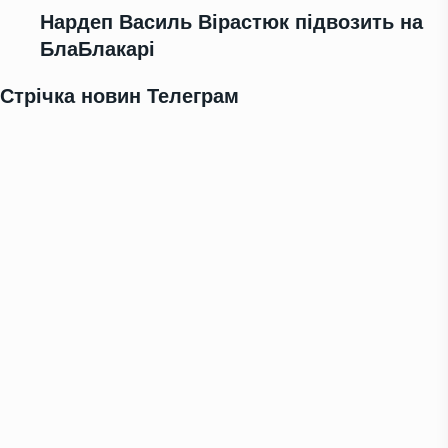
Нардеп Василь Вірастюк підвозить на
БлаБлакарі
Стрічка новин Телеграм