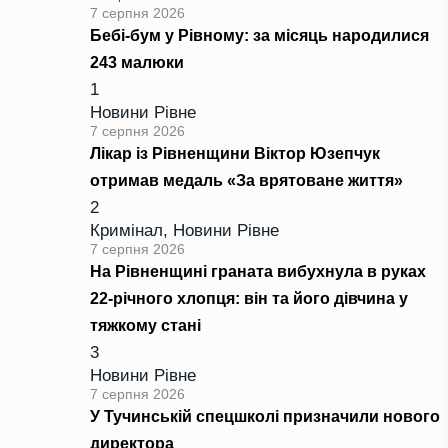
7 серпня 2026
Бебі-бум у Рівному: за місяць народилися
243 малюки
1
Новини Рівне
7 серпня 2026
Лікар із Рівненщини Віктор Юзепчук
отримав медаль «За врятоване життя»
2
Кримінал
,
Новини Рівне
7 серпня 2026
На Рівненщині граната вибухнула в руках
22-річного хлопця: він та його дівчина у
тяжкому стані
3
Новини Рівне
7 серпня 2026
У Тучинській спецшколі призначили нового
директора