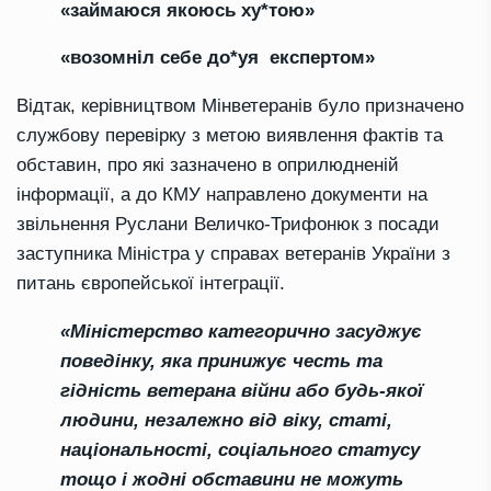
«займаюся якоюсь ху*тою»
«возомніл себе до*уя експертом»
Відтак, керівництвом Мінветеранів було призначено
службову перевірку з метою виявлення фактів та
обставин, про які зазначено в оприлюдненій
інформації, а до КМУ направлено документи на
звільнення Руслани Величко-Трифонюк з посади
заступника Міністра у справах ветеранів України з
питань європейської інтеграції.
«Міністерство категорично засуджує
поведінку, яка принижує честь та
гідність ветерана війни або будь-якої
людини, незалежно від віку, статі,
національності, соціального статусу
тощо і жодні обставини не можуть