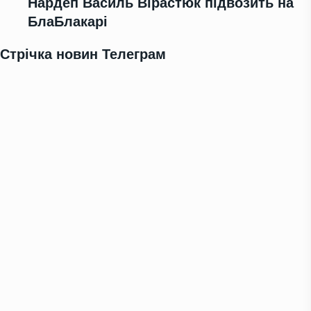
Нардеп Василь Вірастюк підвозить на
БлаБлакарі
Стрічка новин Телеграм