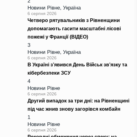
2
Новини Рівне
,
Україна
6 серпня 2026
Четверо рятувальників з Рівненщини
допомагають гасити масштабні лісові
пожежі у Франції (ВІДЕО)
3
Новини Рівне
,
Україна
6 серпня 2026
В Україні з’явився День Військ зв’язку та
кібербезпеки ЗСУ
4
Новини Рівне
6 серпня 2026
Другий випадок за три дні: на Рівненщині
під час жнив знову загорівся комбайн
1
Новини Рівне
6 серпня 2026
Рекордні обмеження через спеку: на