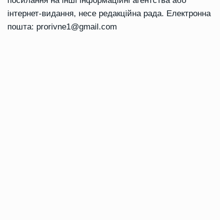
посилання на інші інформаційні агентства або
інтернет-видання, несе редакційна рада. Електронна
пошта:
prorivne1@gmail.com