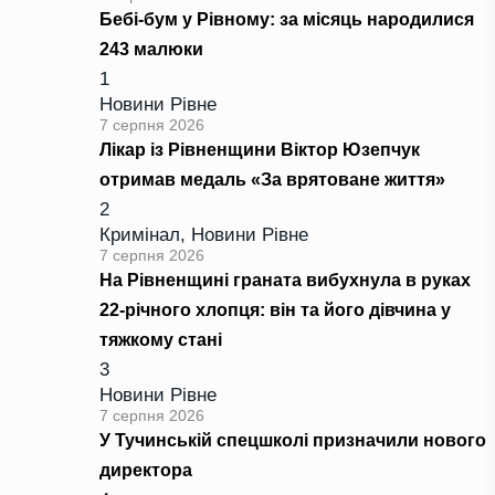
Бебі-бум у Рівному: за місяць народилися
243 малюки
1
Новини Рівне
7 серпня 2026
Лікар із Рівненщини Віктор Юзепчук
отримав медаль «За врятоване життя»
2
Кримінал
,
Новини Рівне
7 серпня 2026
На Рівненщині граната вибухнула в руках
22-річного хлопця: він та його дівчина у
тяжкому стані
3
Новини Рівне
7 серпня 2026
У Тучинській спецшколі призначили нового
директора