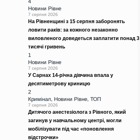
4
Новини Рівне
7 серпня 2026
На Рівненщині з 15 серпня заборонять
ловити раків: за кожного незаконно
виловленого доведеться заплатити понад 3
тисячі гривень
1
Новини Рівне
7 серпня 2026
У Сарнах 14-річна дівчина впала у
десятиметрову криницю
2
Кримінал
,
Новини Рівне
,
ТОП
7 серпня 2026
Дитячого анестезіолога з Рівного, який
загинув у навчальному центрі, могли
мобілізувати під час «поновлення
відстрочки»