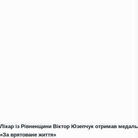
Лікар із Рівненщини Віктор Юзепчук отримав медаль
«За врятоване життя»