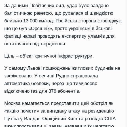
За даними Повітряних сил, удар було завдано
балістичною ракетою, що рухалася зі швидкістю
близько 13 000 км/год. Російська сторона стверджує,
що це був «Орєшнік», проте українські військові
фахівці наразі проводять експертизу уламків для
остаточного підтвердження.
Ціль – об’єкт критичної інфраструктури.
У самому Львові пошкоджень житлових будинків не
зафіксовано. У селищі Рудно спрацювала
автоматика безпеки, через що тимчасово
відключено газ для 376 абонентів.
Москва намагається представити цей обстріл як
«акцію помсти» за вигадану атаку на резиденцію
Путіна у Валдаї. Офіційний Київ та розвідка США
вже спростували ці заяви, назвавши їх черговою