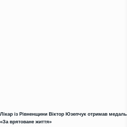
Лікар із Рівненщини Віктор Юзепчук отримав медаль
«За врятоване життя»