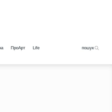
на
ПроАрт
Life
пошук