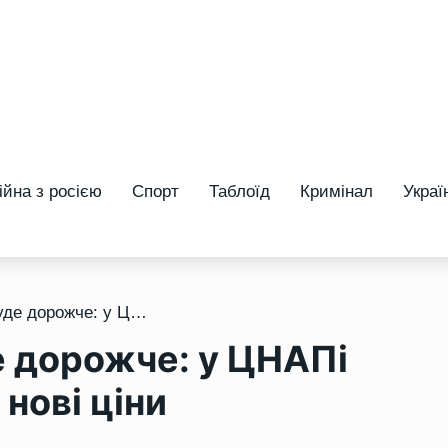
ійна з росією
Спорт
Таблоїд
Кримінал
Украї
/ Зробити паспорт буде дорожче: у ЦНАПі Рівного розповіли про нові ціни
е дорожче: у ЦНАПі
 нові ціни