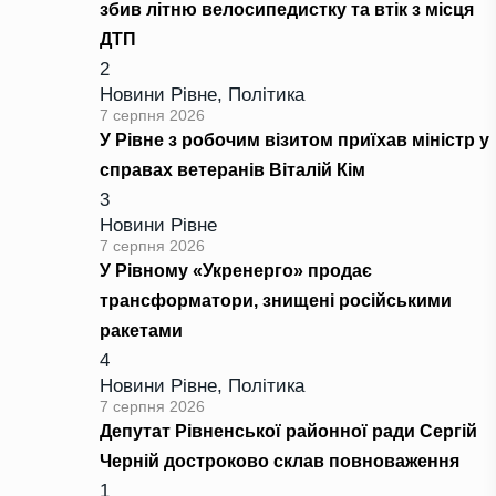
збив літню велосипедистку та втік з місця
ДТП
2
Новини Рівне
,
Політика
7 серпня 2026
У Рівне з робочим візитом приїхав міністр у
справах ветеранів Віталій Кім
3
Новини Рівне
7 серпня 2026
У Рівному «Укренерго» продає
трансформатори, знищені російськими
ракетами
4
Новини Рівне
,
Політика
7 серпня 2026
Депутат Рівненської районної ради Сергій
Черній достроково склав повноваження
1