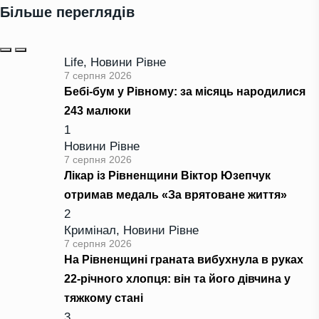
Більше переглядів
Life
,
Новини Рівне
7 серпня 2026
Бебі-бум у Рівному: за місяць народилися
243 малюки
1
Новини Рівне
7 серпня 2026
Лікар із Рівненщини Віктор Юзепчук
отримав медаль «За врятоване життя»
2
Кримінал
,
Новини Рівне
7 серпня 2026
На Рівненщині граната вибухнула в руках
22-річного хлопця: він та його дівчина у
тяжкому стані
3