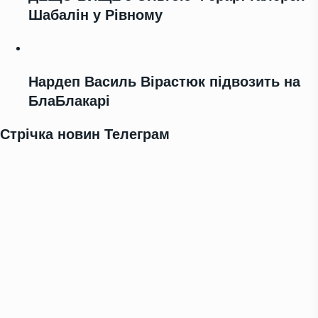
Шабалін у Рівному
Нардеп Василь Вірастюк підвозить на
БлаБлакарі
Стрічка новин Телеграм